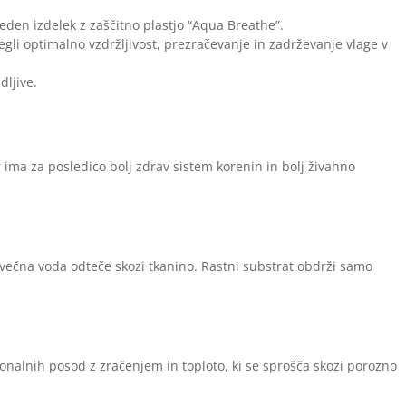
eden izdelek z zaščitno plastjo “Aqua Breathe”.
gli optimalno vzdržljivost, prezračevanje in zadrževanje vlage v
dljive.
r ima za posledico bolj zdrav sistem korenin in bolj živahno
ečna voda odteče skozi tkanino. Rastni substrat obdrži samo
ionalnih posod z zračenjem in toploto, ki se sprošča skozi porozno