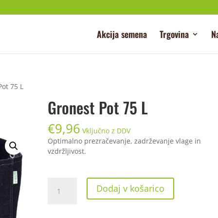
Akcija semena
Trgovina
N
Pot 75 L
Gronest Pot 75 L
€
9,96
Vključno z DDV
Optimalno prezračevanje, zadrževanje vlage in
vzdržljivost.
Gronest
Dodaj v košarico
Pot
75
L