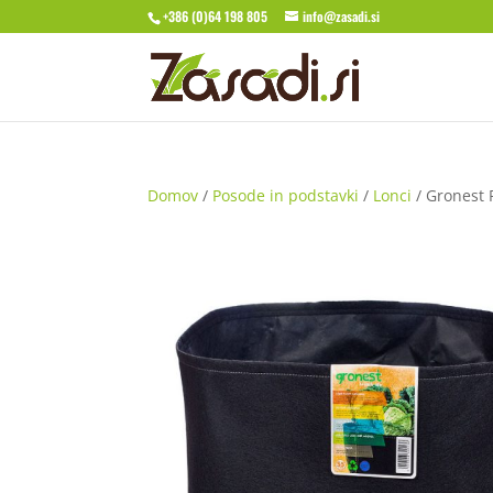
+386 (0)64 198 805
info@zasadi.si
Domov
/
Posode in podstavki
/
Lonci
/ Gronest 