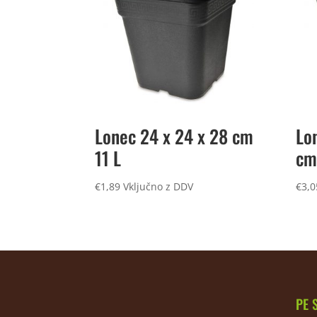
Lonec 24 x 24 x 28 cm
Lo
11 L
cm
€
1,89
Vključno z DDV
€
3,0
PE 