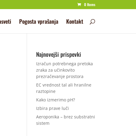
0 Items
asveti
Pogosta vprašanja
Kontakt
Najnovejši prispevki
Izračun potrebnega pretoka
zraka za učinkovito
prezračevanje prostora
EC vrednost tal ali hranilne
raztopine
Kako izmerimo pH?
Izbira prave luči
Aeroponika – brez substratni
sistem