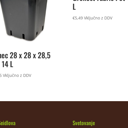
L
€
5,49
Vključno z DDV
nec 28 x 28 x 28,5
 14 L
5
Vključno z DDV
Seidlova
Svetovanje