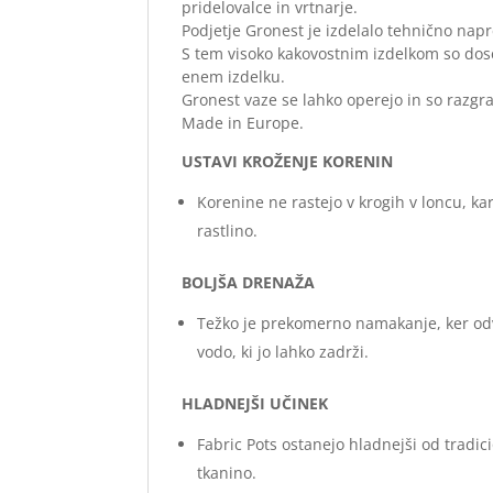
pridelovalce in vrtnarje.
Podjetje Gronest je izdelalo tehnično napr
S tem visoko kakovostnim izdelkom so dose
enem izdelku.
Gronest vaze se lahko operejo in so razgra
Made in Europe.
USTAVI KROŽENJE KORENIN
Korenine ne rastejo v krogih v loncu, ka
rastlino.
BOLJŠA DRENAŽA
Težko je prekomerno namakanje, ker odv
vodo, ki jo lahko zadrži.
HLADNEJŠI UČINEK
Fabric Pots ostanejo hladnejši od tradic
tkanino.