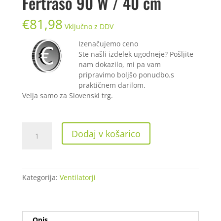
Fertraso 90 W / 40 cm
€
81,98
Vključno z DDV
Izenačujemo ceno
Ste našli izdelek ugodneje? Pošljite
nam dokazilo, mi pa vam
pripravimo boljšo ponudbo.s
praktičnem darilom.
Velja samo za Slovenski trg.
Samostoječi
Dodaj v košarico
talni
ventilator
Fertraso
90
Kategorija:
Ventilatorji
W
/
40
cm
Opis
količina