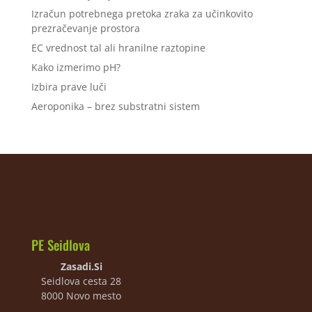
Izračun potrebnega pretoka zraka za učinkovito
prezračevanje prostora
EC vrednost tal ali hranilne raztopine
Kako izmerimo pH?
Izbira prave luči
Aeroponika – brez substratni sistem
PE Seidlova
Zasadi.Si
Seidlova cesta 28
8000 Novo mesto