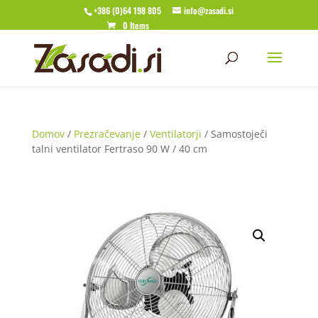
+386 (0)64 198 805
info@zasadi.si
0 Items
Domov
/
Prezračevanje
/
Ventilatorji
/ Samostoječi
talni ventilator Fertraso 90 W / 40 cm