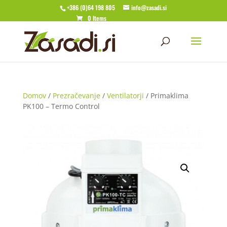
+386 (0)64 198 805
info@zasadi.si
0 Items
Domov
/
Prezračevanje
/
Ventilatorji
/ Primaklima
PK100 – Termo Control