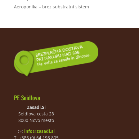
Aeroponika – brez substratni sistem
PE Seidlova
Zasadi.Si
Seidlova cesta 28
8000 Novo mesto
@:
info@zasadi.si
T: +386 (0) 64 198 805