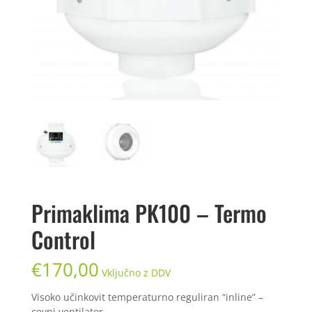
Primaklima PK100 – Termo
Control
€
170,00
Vključno z DDV
Visoko učinkovit temperaturno reguliran “inline” –
cevni ventilator