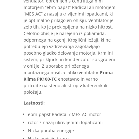
ventilator, opremljen s centrifugalnim
motorjem “ebm-papst” RadiCal ali motorjem
“MES AC” z nazaj ukrivljenimi lopaticami, ki
je optimalno prilagojen ohišju. Ventilator je
zelo tih, ko je preklopljena na nizko hitrost.
Celotno ohišje je narejeno iz poliamida,
odpornega na ogenj. Kroglični ležaji, ki ne
potrebujejo vzdrževanja zagotavljajo
posebno gladko delovanje motorja. Krmilni
sistem, priključki in kondenzator so vgrajeni
v ohišje. Z uporabo priloženega
montažnega nosilca lahko ventilator
Prima
Klima PK100-TC
enostavno in varno
pritrdite na steno ali strop v kateremkoli
položaju.
Lastnosti:
ebm-papst RadiCal / MES AC motor
rotor z nazaj ukrivljenimi lopaticami
Nizka poraba energije
Nizke emisije hrupa