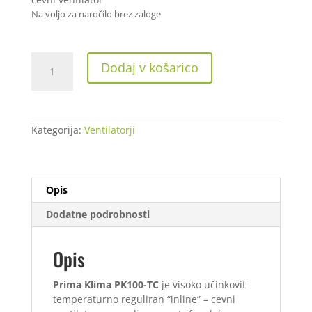
Na voljo za naročilo brez zaloge
Primaklima
Dodaj v košarico
PK100
-
Termo
Control
Kategorija:
Ventilatorji
količina
Opis
Dodatne podrobnosti
Opis
Prima Klima PK100-TC
je visoko učinkovit
temperaturno reguliran “inline” – cevni