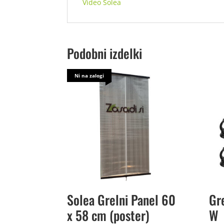
Video Solea
Podobni izdelki
Ni na zalogi
Solea Grelni Panel 60
Gr
x 58 cm (poster)
W