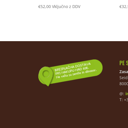
€
52,00
Vključno z DDV
€
32,
PE 
Zasa
Seid
800
@:
i
T: +