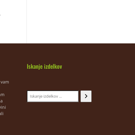
V
Iskanje izdelkov
m vam
jam
ja
ini
li