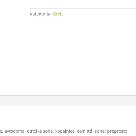
120
x
Kategorija:
Grelci
58
cm
(poster)
količina
 avtodoma, otroške sobe, kopalnice, čoln itd. Panel preprosto