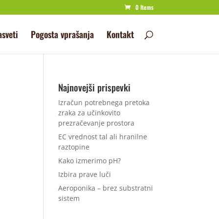
0 Items
asveti
Pogosta vprašanja
Kontakt
Najnovejši prispevki
Izračun potrebnega pretoka
zraka za učinkovito
prezračevanje prostora
EC vrednost tal ali hranilne
raztopine
Kako izmerimo pH?
Izbira prave luči
Aeroponika – brez substratni
sistem