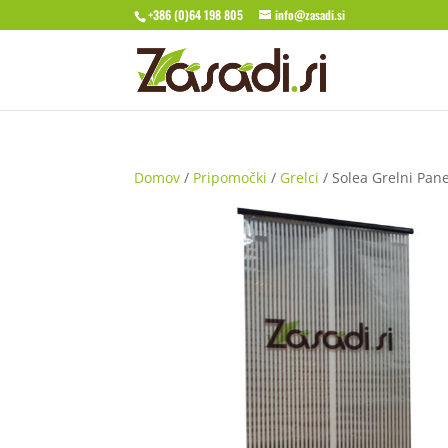
+386 (0)64 198 805
info@zasadi.si
Domov
/
Pripomočki
/
Grelci
/ Solea Grelni Pane