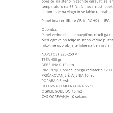
obesite na steno in začnite ogrevati željen
temperaturo na 65 °c . Ni nevarnosti opekl
Odporen je na vlago in se lahko uporablja 
Panel ima certifikate CE, in ROHS ter IEC.
Opomba:
Panel vedno obesite navpično, nikoli ga n
Med ogrevalno folijo in steno vedno pustite
nikoli ne uporabljajte folije na tleh in / a
NAPETOST 220-250 V
TEŽA 400 gr
DEBELINA 0,12 mm
DIMENZIJE uporabljenega radiatorja 1200
PRIČAKOVANJE ŽIVLJENJA 10 let
PORABA 0,5 kwh
DELOVNA TEMPERATURA 65 ° C
OGREJE SOBE DO 15 m2
ČAS OGREVANJA 10 sekund