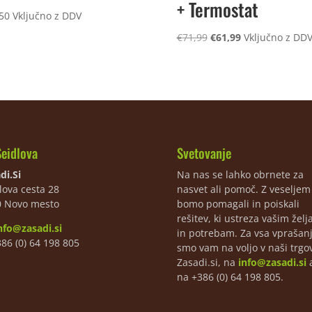
+ Termostat
50
Vključno z DDV
Izvirna
Trenutna
€
71,99
€
61,99
Vključno z DD
cena
cena
je
je:
bila:
€61,99.
€71,99.
Seidlova
Svetovanje
di.Si
Na nas se lahko obrnete za
lova cesta 28
nasvet ali pomoč. Z veselje
0 Novo mesto
bomo pomagali in poiskali
rešitev, ki ustreza vašim žel
nfo@zasadi.si
in potrebam. Za vsa vprašan
386 (0) 64 198 805
smo vam na voljo v naši trgov
Zasadi.si, na
info@zasadi.si
a
na +386 (0) 64 198 805.