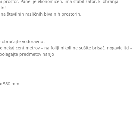
i prostor. Panel je ekonomičen, ima stabilizator, ki ohranja
in!
na številnih različnih bivalnih prostorih.
e obračajte vodoravno .
 nekaj centimetrov – na foliji nikoli ne sušite brisač, nogavic itd –
li polagajte predmetov nanjo
 x 580 mm