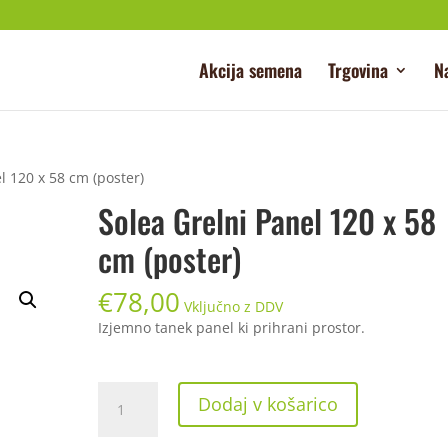
Akcija semena
Trgovina
N
l 120 x 58 cm (poster)
Solea Grelni Panel 120 x 58
cm (poster)
€
78,00
Vključno z DDV
Izjemno tanek panel ki prihrani prostor.
Solea
Dodaj v košarico
Grelni
Panel