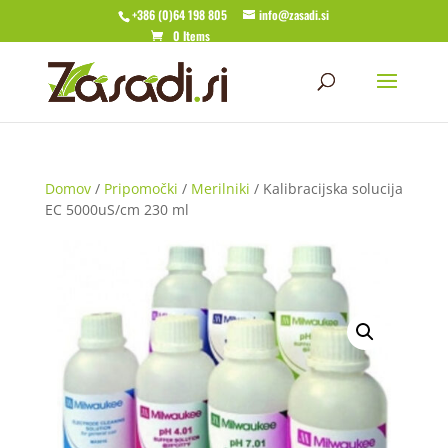
+386 (0)64 198 805
info@zasadi.si
0 Items
Domov
/
Pripomočki
/
Merilniki
/ Kalibracijska solucija
EC 5000uS/cm 230 ml