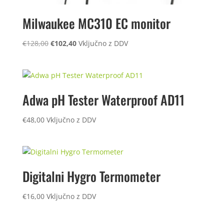
Milwaukee MC310 EC monitor
Izvirna
Trenutna
€
128,00
€
102,40
Vključno z DDV
cena
cena
je
je:
bila:
€102,40.
€128,00.
Adwa pH Tester Waterproof AD11
€
48,00
Vključno z DDV
Digitalni Hygro Termometer
€
16,00
Vključno z DDV