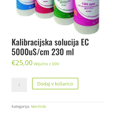
Kalibracijska solucija EC
5000uS/cm 230 ml
€
25,00
Vključno z DDV
Kalibracijska
Dodaj v košarico
solucija
EC
5000uS/cm
230
Kategorija:
Merilniki
ml
količina