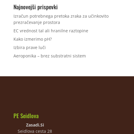
Najnovejši prispevki
Izračun potrebnega pretoka zraka za učinkovito
prezračevanje prostora
EC vrednost tal ali hranilne raztopine
Kako izmerimo pH?
Izbira prave luči
Aeroponika – brez substratni sistem
PE Seidlova
Zasadi.Si
Seidlova cesta 28