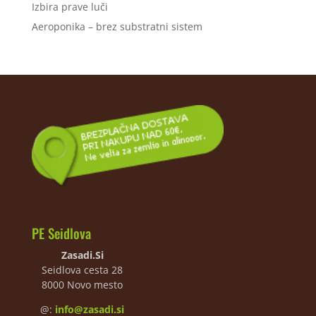
Izbira prave luči
Aeroponika – brez substratni sistem
PE Seidlova
Zasadi.Si
Seidlova cesta 28
8000 Novo mesto
@:
info@zasadi.si