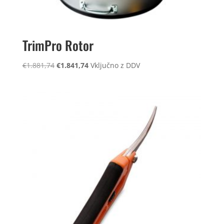
TrimPro Rotor
Izvirna
Trenutna
€
1.881,74
€
1.841,74
Vključno z DDV
cena
cena
je
je:
bila:
€1.841,74.
€1.881,74.