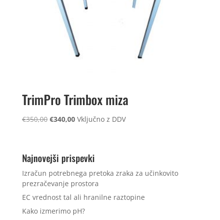
TrimPro Trimbox miza
Izvirna
Trenutna
€
350,00
€
340,00
Vključno z DDV
cena
cena
je
je:
bila:
€340,00.
Najnovejši prispevki
€350,00.
Izračun potrebnega pretoka zraka za učinkovito
prezračevanje prostora
EC vrednost tal ali hranilne raztopine
Kako izmerimo pH?