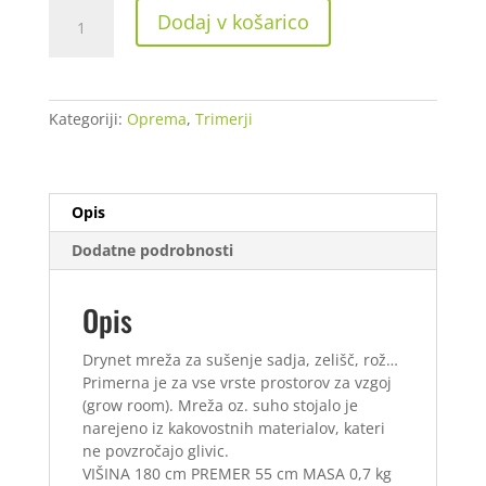
Mreža
Dodaj v košarico
za
sušenje
zelišč
Ø55cm
Kategoriji:
Oprema
,
Trimerji
količina
Opis
Dodatne podrobnosti
Opis
Drynet mreža za sušenje sadja, zelišč, rož…
Primerna je za vse vrste prostorov za vzgoj
(grow room). Mreža oz. suho stojalo je
narejeno iz kakovostnih materialov, kateri
ne povzročajo glivic.
VIŠINA 180 cm PREMER 55 cm MASA 0,7 kg