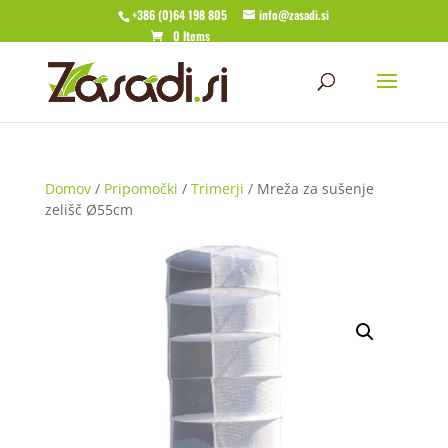
+386 (0)64 198 805
info@zasadi.si
0 Items
Domov
/
Pripomočki
/
Trimerji
/ Mreža za sušenje
zelišč Ø55cm