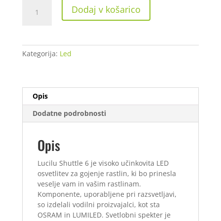
Primaklima
Dodaj v košarico
Lucilu
Shuttle
6
količina
Kategorija:
Led
Opis
Dodatne podrobnosti
Opis
Lucilu Shuttle 6 je visoko učinkovita LED
osvetlitev za gojenje rastlin, ki bo prinesla
veselje vam in vašim rastlinam.
Komponente, uporabljene pri razsvetljavi,
so izdelali vodilni proizvajalci, kot sta
OSRAM in LUMILED. Svetlobni spekter je