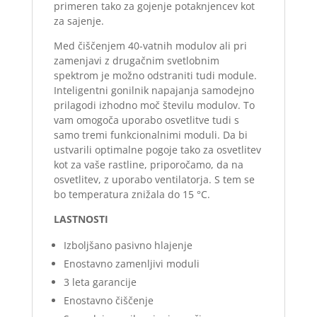
primeren tako za gojenje potaknjencev kot
za sajenje.
Med čiščenjem 40-vatnih modulov ali pri
zamenjavi z drugačnim svetlobnim
spektrom je možno odstraniti tudi module.
Inteligentni gonilnik napajanja samodejno
prilagodi izhodno moč številu modulov. To
vam omogoča uporabo osvetlitve tudi s
samo tremi funkcionalnimi moduli. Da bi
ustvarili optimalne pogoje tako za osvetlitev
kot za vaše rastline, priporočamo, da na
osvetlitev, z uporabo ventilatorja. S tem se
bo temperatura znižala do 15 °C.
LASTNOSTI
Izboljšano pasivno hlajenje
Enostavno zamenljivi moduli
3 leta garancije
Enostavno čiščenje