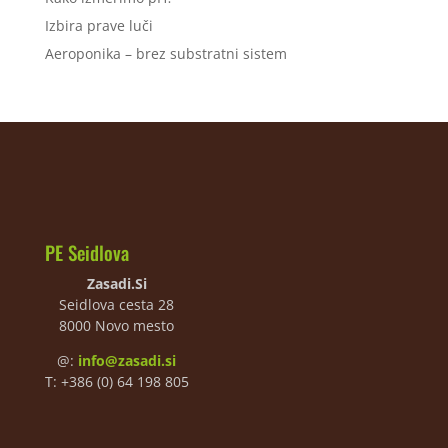
Izbira prave luči
Aeroponika – brez substratni sistem
PE Seidlova
Zasadi.Si
Seidlova cesta 28
8000 Novo mesto
@:
info@zasadi.si
T: +386 (0) 64 198 805