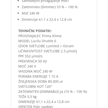
Samodejno prilagajanje moči
Zatemnitev (Dimmer) 10 % – 100 %
Moč 240 W
Dimenzije 61,1 x 22,4 x 12,8 cm
TEHNIČNI PODATKI:
PROIZVAJALEC Prima Klima
MODEL Lucilu Shuttle 6
IZVOR SVETLOBE Lumiled + Osram
UČINKOVITOST SVETLOBE 2.3 µmol/J
PPF 552 µmol/s
FREKVENCA 50 Hz
MOČ 240 V
VHODNA MOČ 240 W
PORABA ENERGIJE 1.15 A
ŽIVLJENSKA DOBA 80.000 ur
SVETLOBNI KOT 120°
ZATEMNITEV (DIMMABLE) Ja (10 % – 100 %)
TEŽA 5,5 kg
DIMENZIJE 61,1 x 22,4 x 12,8 cm
SPEKTER Poln spekter