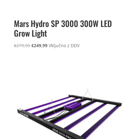
Mars Hydro SP 3000 300W LED
Grow Light
Izvirna
Trenutna
€
279,99
€
249,99
Vključno z DDV
cena
cena
je
je:
bila:
€249,99.
€279,99.