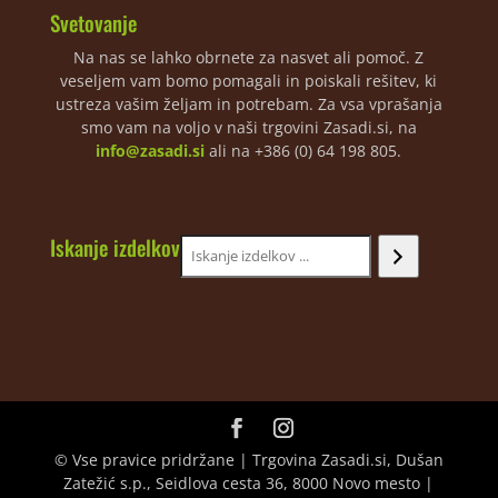
Svetovanje
Na nas se lahko obrnete za nasvet ali pomoč. Z
veseljem vam bomo pomagali in poiskali rešitev, ki
ustreza vašim željam in potrebam. Za vsa vprašanja
smo vam na voljo v naši trgovini Zasadi.si, na
info@zasadi.si
ali na +386 (0) 64 198 805.
Iskanje izdelkov
© Vse pravice pridržane | Trgovina Zasadi.si, Dušan
Zatežić s.p., Seidlova cesta 36, 8000 Novo mesto |