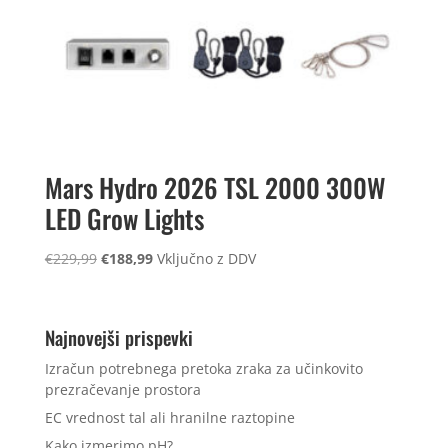
Mars Hydro 2026 TSL 2000 300W
LED Grow Lights
Izvirna
Trenutna
€
229,99
€
188,99
Vključno z DDV
cena
cena
je
je:
bila:
€188,99.
Najnovejši prispevki
€229,99.
Izračun potrebnega pretoka zraka za učinkovito
prezračevanje prostora
EC vrednost tal ali hranilne raztopine
Kako izmerimo pH?