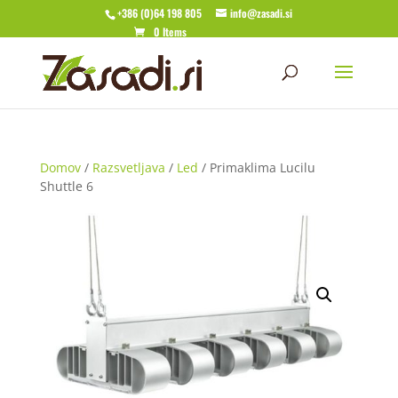
+386 (0)64 198 805
info@zasadi.si
0 Items
Domov
/
Razsvetljava
/
Led
/ Primaklima Lucilu
Shuttle 6