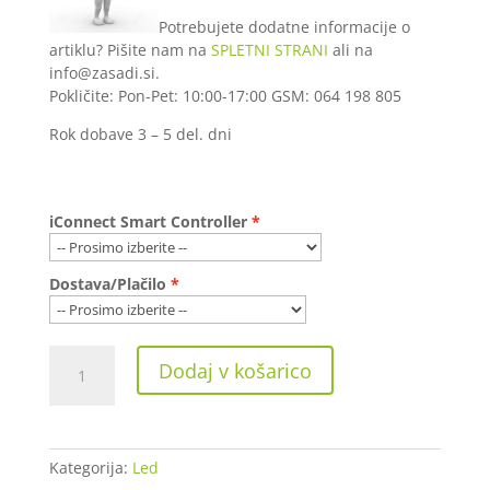
Potrebujete dodatne informacije o
artiklu? Pišite nam na
SPLETNI STRANI
ali na
info@zasadi.si.
Pokličite: Pon-Pet: 10:00-17:00 GSM: 064 198 805
Rok dobave 3 – 5 del. dni
iConnect Smart Controller
Dostava/Plačilo
Mars
Dodaj v košarico
Hydro
Smart
FC-
E
Kategorija:
Led
8000