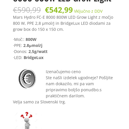
Izvirna
Trenutna
€
590,99
€
542,99
Vključno z DDV
cena
cena
Mars Hydro FC-E 8000 800W LED Grow Light z močjo
je
je:
800 W, PPE 2,8 µmol/J in BridgeLux LED diodami za
bila:
€542,99.
grow box do 150 x 150 cm.
€590,99.
·Moč::
800W
·PPE:
2.8μmol/j
·Donos:
2,5g/watt
·LED:
BridgeLux
Izenačujemo ceno
Ste našli izdelek ugodneje? Pošljite
nam dokazilo, mi pa vam
pripravimo boljšo ponudbo.s
praktičnem darilom.
Velja samo za Slovenski trg.