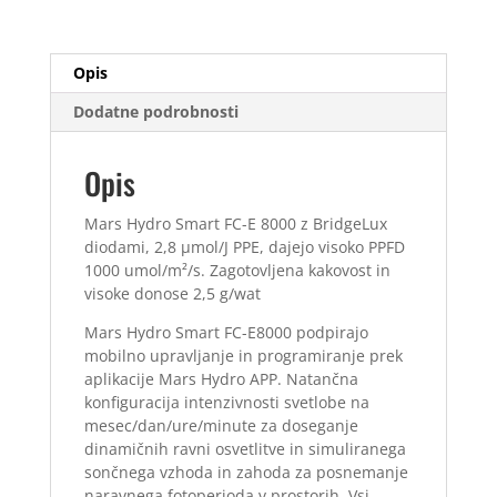
800W
LED
Grow
Opis
Light
količina
Dodatne podrobnosti
Opis
Mars Hydro Smart FC-E 8000 z BridgeLux
diodami, 2,8 µmol/J PPE, dajejo visoko PPFD
1000 umol/m²/s. Zagotovljena kakovost in
visoke donose 2,5 g/wat
Mars Hydro Smart FC-E8000 podpirajo
mobilno upravljanje in programiranje prek
aplikacije Mars Hydro APP. Natančna
konfiguracija intenzivnosti svetlobe na
mesec/dan/ure/minute za doseganje
dinamičnih ravni osvetlitve in simuliranega
sončnega vzhoda in zahoda za posnemanje
naravnega fotoperioda v prostorih. Vsi