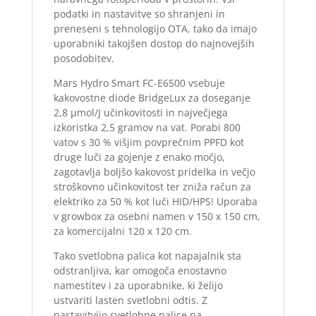
podatki in nastavitve so shranjeni in
preneseni s tehnologijo OTA, tako da imajo
uporabniki takojšen dostop do najnovejših
posodobitev.
Mars Hydro Smart FC-E6500 vsebuje
kakovostne diode BridgeLux za doseganje
2,8 µmol/J učinkovitosti in največjega
izkoristka 2,5 gramov na vat. Porabi 800
vatov s 30 % višjim povprečnim PPFD kot
druge luči za gojenje z enako močjo,
zagotavlja boljšo kakovost pridelka in večjo
stroškovno učinkovitost ter zniža račun za
elektriko za 50 % kot luči HID/HPS!
Uporaba
v growbox za osebni namen v 150 x 150 cm,
za komercijalni 120 x 120 cm.
Tako svetlobna palica kot napajalnik sta
odstranljiva, kar omogoča enostavno
namestitev i za uporabnike, ki želijo
ustvariti lasten svetlobni odtis. Z
nastavitvijo svetlobne palice na