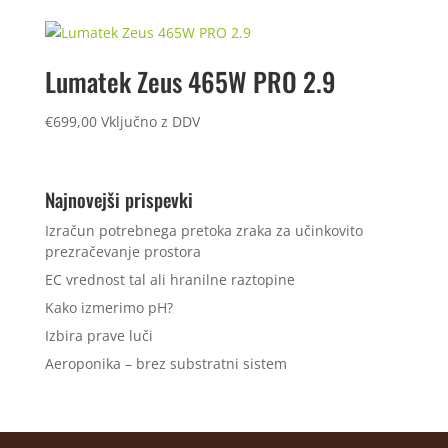
je
je:
bila:
€214,99.
€229,99.
Lumatek Zeus 465W PRO 2.9
€
699,00
Vključno z DDV
Najnovejši prispevki
Izračun potrebnega pretoka zraka za učinkovito
prezračevanje prostora
EC vrednost tal ali hranilne raztopine
Kako izmerimo pH?
Izbira prave luči
Aeroponika – brez substratni sistem