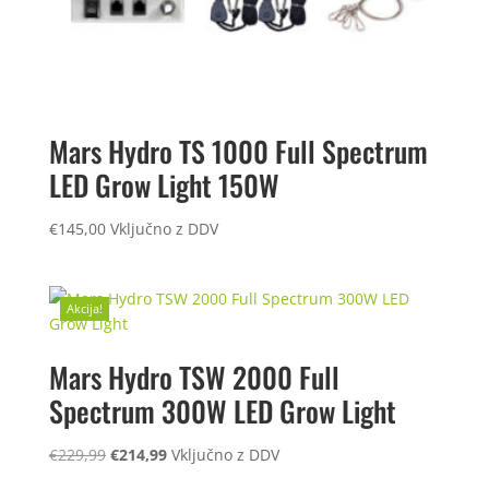
Mars Hydro TS 1000 Full Spectrum
LED Grow Light 150W
€
145,00
Vključno z DDV
Akcija!
Mars Hydro TSW 2000 Full
Spectrum 300W LED Grow Light
Izvirna
Trenutna
€
229,99
€
214,99
Vključno z DDV
cena
cena