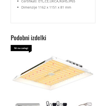
Certifikati: ETL,CE,UKCA,RoHS,IP65
Dimenzije 1162 x 1151 x 81 mm
Podobni izdelki
Ni na zalogi