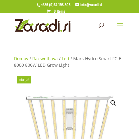
+386 (0)64 198 805
info@zasadi.si
0 Items
Domov
/
Razsvetljava
/
Led
/ Mars Hydro Smart FC-E
8000 800W LED Grow Light
Akcija!