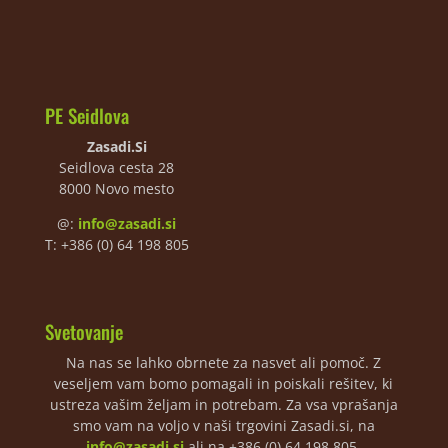
PE Seidlova
Zasadi.Si
Seidlova cesta 28
8000 Novo mesto
@:
info@zasadi.si
T: +386 (0) 64 198 805
Svetovanje
Na nas se lahko obrnete za nasvet ali pomoč. Z
veseljem vam bomo pomagali in poiskali rešitev, ki
ustreza vašim željam in potrebam. Za vsa vprašanja
smo vam na voljo v naši trgovini Zasadi.si, na
info@zasadi.si
ali na +386 (0) 64 198 805.