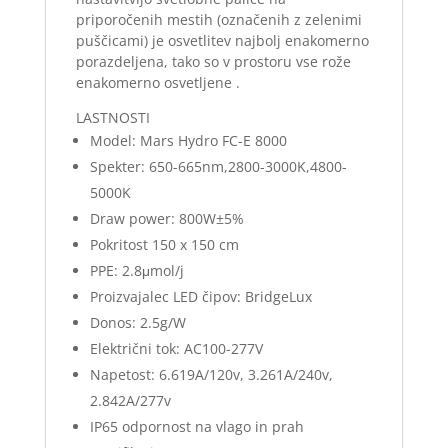
priporočenih mestih (označenih z zelenimi
puščicami) je osvetlitev najbolj enakomerno
porazdeljena, tako so v prostoru vse rože
enakomerno osvetljene .
LASTNOSTI
Model: Mars Hydro FC-E 8000
Spekter: 650-665nm,2800-3000K,4800-
5000K
Draw power: 800W±5%
Pokritost 150 x 150 cm
PPE: 2.8μmol/j
Proizvajalec LED čipov: BridgeLux
Donos: 2.5g/W
Električni tok: AC100-277V
Napetost: 6.619A/120v, 3.261A/240v,
2.842A/277v
IP65 odpornost na vlago in prah