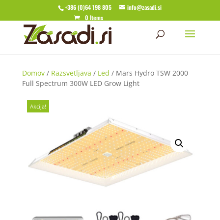
+386 (0)64 198 805
info@zasadi.si
0 Items
Domov
/
Razsvetljava
/
Led
/ Mars Hydro TSW 2000
Full Spectrum 300W LED Grow Light
Akcija!