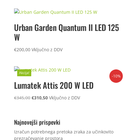
je
je:
bila:
€249,99.
€279,99.
Urban Garden Quantum II LED 125
W
€
200,00
Vključno z DDV
Akcija!
-10%
Lumatek Attis 200 W LED
Izvirna
Trenutna
€
345,00
€
310,50
Vključno z DDV
cena
cena
je
je:
bila:
€310,50.
Najnovejši prispevki
€345,00.
Izračun potrebnega pretoka zraka za učinkovito
prezračevanje prostora