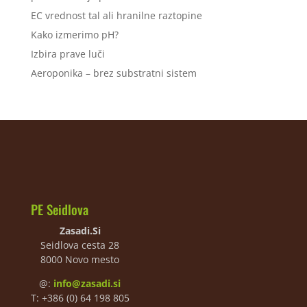
EC vrednost tal ali hranilne raztopine
Kako izmerimo pH?
Izbira prave luči
Aeroponika – brez substratni sistem
PE Seidlova
Zasadi.Si
Seidlova cesta 28
8000 Novo mesto
@:
info@zasadi.si
T: +386 (0) 64 198 805