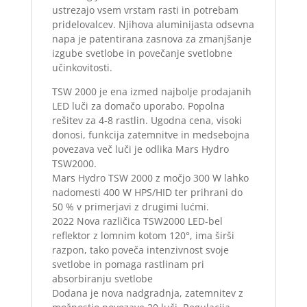
ustrezajo vsem vrstam rasti in potrebam
pridelovalcev. Njihova aluminijasta odsevna
napa je patentirana zasnova za zmanjšanje
izgube svetlobe in povečanje svetlobne
učinkovitosti.
TSW 2000 je ena izmed najbolje prodajanih
LED luči za domačo uporabo. Popolna
rešitev za 4-8 rastlin. Ugodna cena, visoki
donosi, funkcija zatemnitve in medsebojna
povezava več luči je odlika Mars Hydro
TSW2000.
Mars Hydro TSW 2000 z močjo 300 W lahko
nadomesti 400 W HPS/HID ter prihrani do
50 % v primerjavi z drugimi lućmi.
2022 Nova različica TSW2000 LED-bel
reflektor z lomnim kotom 120°, ima širši
razpon, tako poveča intenzivnost svoje
svetlobe in pomaga rastlinam pri
absorbiranju svetlobe
Dodana je nova nadgradnja, zatemnitev z