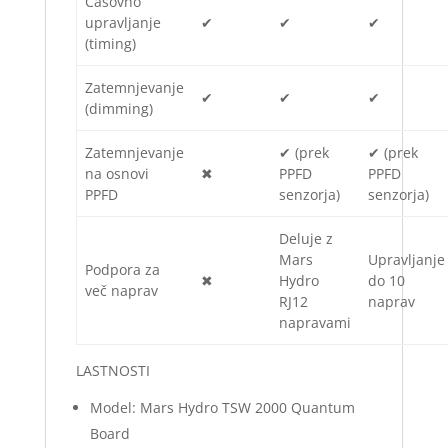
Časovno
upravljanje
✔
✔
✔
(timing)
Zatemnjevanje
✔
✔
✔
(dimming)
Zatemnjevanje
✔ (prek
✔ (prek
na osnovi
✖
PPFD
PPFD
PPFD
senzorja)
senzorja)
Deluje z
Mars
Upravljanje
Podpora za
✖
Hydro
do 10
več naprav
RJ12
naprav
napravami
LASTNOSTI
Model: Mars Hydro TSW 2000 Quantum
Board