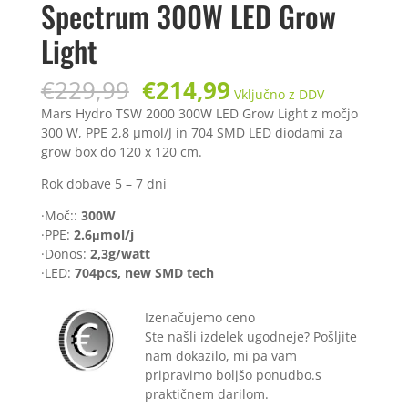
Spectrum 300W LED Grow
Light
Izvirna
Trenutna
€
229,99
€
214,99
Vključno z DDV
cena
cena
Mars Hydro TSW 2000 300W LED Grow Light z močjo
je
je:
300 W, PPE 2,8 µmol/J in 704 SMD LED diodami za
bila:
€214,99.
grow box do 120 x 120 cm.
€229,99.
Rok dobave 5 – 7 dni
·Moč::
300W
·PPE:
2.6μmol/j
·Donos:
2,3g/watt
·LED:
704pcs, new SMD tech
Izenačujemo ceno
Ste našli izdelek ugodneje? Pošljite
nam dokazilo, mi pa vam
pripravimo boljšo ponudbo.s
praktičnem darilom.