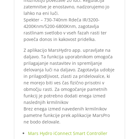
možnostjo povezave 20 luči. Regulacija
zatemnitve je enostavno, nadzorujemo jo
lahko na eni luči.
Spekter – 730-740nm Rdeča IR/3200-
4200Knm/5200-6800Knm, zagotavlja
rastlinam svetlobo v vseh fazah rasti ter
poveča donos in kakovost pridelka.
Z aplikacijo MarsHydro app. upravljate na
daljavo. Ta funkcija uporabnikom omogoča
prilagajanje nastavitev in spremljanje
delovanja luči na daljavo. Zagotavlja udobje
in prilagodljivost, zlasti za pridelovalce, ki
ne morejo biti ves čas fizično prisotni v
območju rasti. Za omogočanje pametnih
funkcij je potrebno dodati enega izmed
naslednjih krmilnikov
Brez enega izmed navedenih krmilnikov
pametne funkcije prek aplikacije MarsPro
ne bodo delovale.
Mars Hydro iConnect Smart Controller