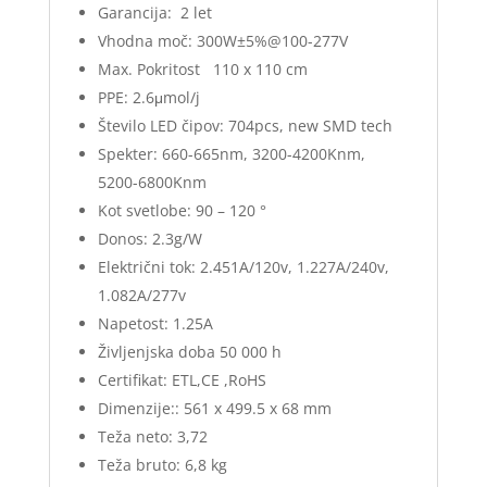
Garancija: 2 let
Vhodna moč: 300W±5%@100-277V
Max. Pokritost 110 x 110 cm
PPE: 2.6μmol/j
Število LED čipov: 704pcs, new SMD tech
Spekter: 660-665nm, 3200-4200Knm,
5200-6800Knm
Kot svetlobe: 90 – 120 °
Donos: 2.3g/W
Električni tok: 2.451A/120v, 1.227A/240v,
1.082A/277v
Napetost: 1.25A
Življenjska doba 50 000 h
Certifikat: ETL,CE ,RoHS
Dimenzije:: 561 x 499.5 x 68 mm
Teža neto: 3,72
Teža bruto: 6,8 kg