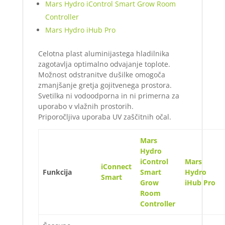
Mars Hydro iControl Smart Grow Room
Controller
Mars Hydro iHub Pro
Celotna plast aluminijastega hladilnika
zagotavlja optimalno odvajanje toplote.
Možnost odstranitve dušilke omogoča
zmanjšanje gretja gojitvenega prostora.
Svetilka ni vodoodporna in ni primerna za
uporabo v vlažnih prostorih.
Priporočljiva uporaba UV zaščitnih očal.
Mars
Hydro
iControl
Mars
iConnect
Funkcija
Smart
Hydro
Smart
Grow
iHub Pro
Room
Controller