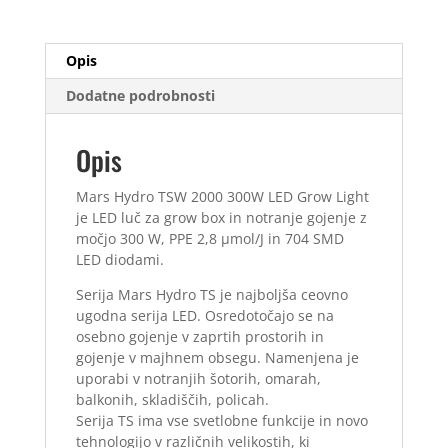
LED
Grow
Opis
Light
količina
Dodatne podrobnosti
Opis
Mars Hydro TSW 2000 300W LED Grow Light
je LED luč za grow box in notranje gojenje z
močjo 300 W, PPE 2,8 µmol/J in 704 SMD
LED diodami.
Serija Mars Hydro TS je najboljša ceovno
ugodna serija LED. Osredotočajo se na
osebno gojenje v zaprtih prostorih in
gojenje v majhnem obsegu. Namenjena je
uporabi v notranjih šotorih, omarah,
balkonih, skladiščih, policah.
Serija TS ima vse svetlobne funkcije in novo
tehnologijo v različnih velikostih, ki