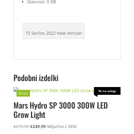
Glasnost: 0 DB
TS Seriies 2022 New Version
Podobni izdelki
Ni na zalogi
Akcija!
Mars Hydro SP 3000 300W LED
Grow Light
Izvirna
Trenutna
€
279,99
€
249,99
Vključno z DDV
cena
cena