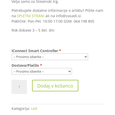
Velja samo za Slovenski trg.
Potrebujete dodatne informacije o artiklu? Pišite nam
na
SPLETNI STRANI
ali na info@zasadi.si.
Pokličite: Pon-Pet: 10:00-17:00 GSM: 064 198 805
Rok dobave 3 – 5 del. dni
iConnect Smart Controller
Dostava/Plačilo
Mars
Dodaj v košarico
Hydro
TSW
2000
Full
Kategorija:
Led
Spectrum
300W