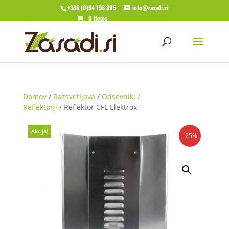
+386 (0)64 198 805
info@zasadi.si
0 Items
Domov
/
Razsvetljava
/
Odsevniki /
Reflektorji
/ Reflektor CFL Elektrox
Akcija!
-25%