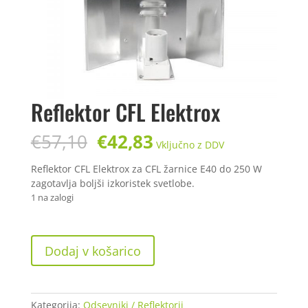
Reflektor CFL Elektrox
Izvirna
Trenutna
€
57,10
€
42,83
Vključno z DDV
cena
cena
je
je:
Reflektor CFL Elektrox za CFL žarnice E40 do 250 W
bila:
€42,83.
zagotavlja boljši izkoristek svetlobe.
€57,10.
1 na zalogi
Reflektor
Dodaj v košarico
CFL
Elektrox
količina
Kategorija:
Odsevniki / Reflektorji