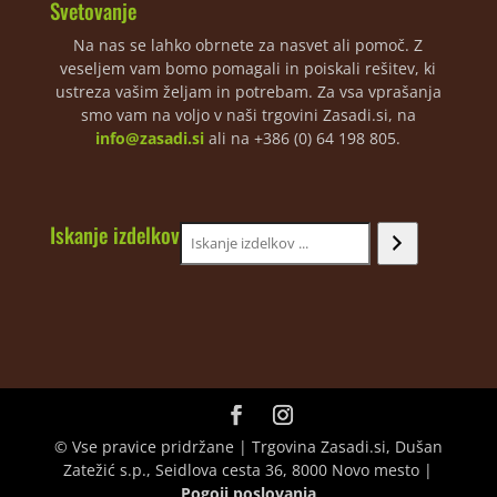
Svetovanje
Na nas se lahko obrnete za nasvet ali pomoč. Z
veseljem vam bomo pomagali in poiskali rešitev, ki
ustreza vašim željam in potrebam. Za vsa vprašanja
smo vam na voljo v naši trgovini Zasadi.si, na
info@zasadi.si
ali na +386 (0) 64 198 805.
Iskanje izdelkov
© Vse pravice pridržane | Trgovina Zasadi.si, Dušan
Zatežić s.p., Seidlova cesta 36, 8000 Novo mesto |
Pogoji poslovanja