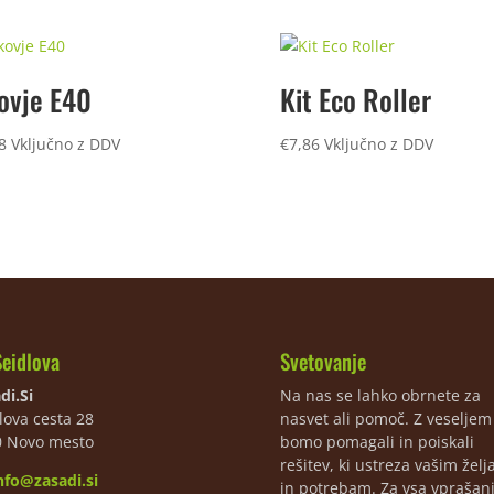
ovje E40
Kit Eco Roller
8
Vključno z DDV
€
7,86
Vključno z DDV
Seidlova
Svetovanje
di.Si
Na nas se lahko obrnete za
lova cesta 28
nasvet ali pomoč. Z veselje
0 Novo mesto
bomo pomagali in poiskali
rešitev, ki ustreza vašim žel
nfo@zasadi.si
in potrebam. Za vsa vprašan