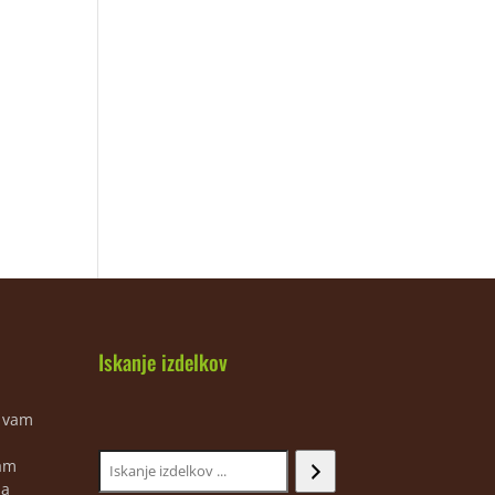
Iskanje izdelkov
m vam
jam
ja