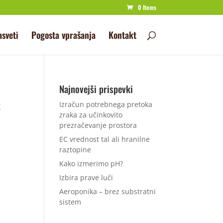
0 Items
asveti
Pogosta vprašanja
Kontakt
Najnovejši prispevki
²
Izračun potrebnega pretoka
zraka za učinkovito
prezračevanje prostora
EC vrednost tal ali hranilne
raztopine
Kako izmerimo pH?
Izbira prave luči
Aeroponika – brez substratni
sistem