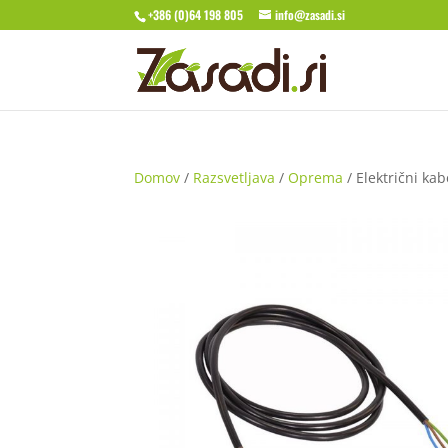
+386 (0)64 198 805
info@zasadi.si
Domov
/
Razsvetljava
/
Oprema
/ Električni ka