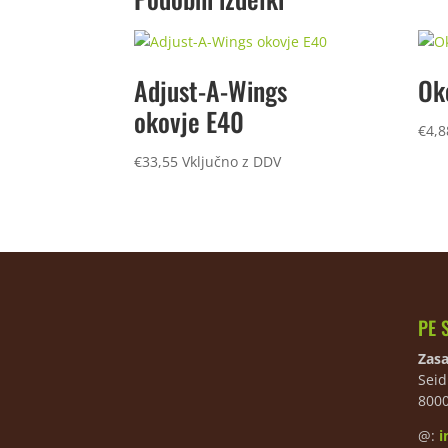
Adjust-A-Wings
Ok
okovje E40
€
4,8
€
33,55
Vključno z DDV
PE 
Zasa
Seid
800
@:
i