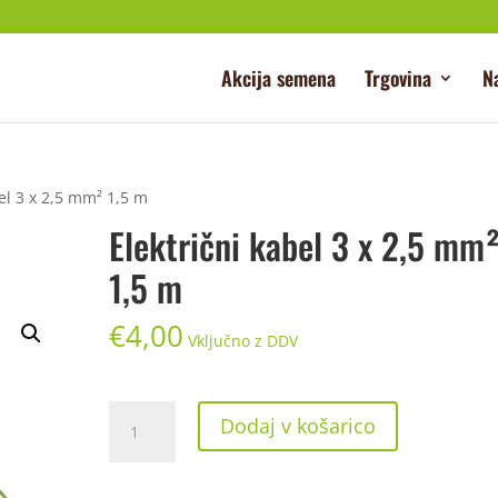
Akcija semena
Trgovina
N
bel 3 x 2,5 mm² 1,5 m
Električni kabel 3 x 2,5 mm
1,5 m
€
4,00
Vključno z DDV
Električni
Dodaj v košarico
kabel
3
x