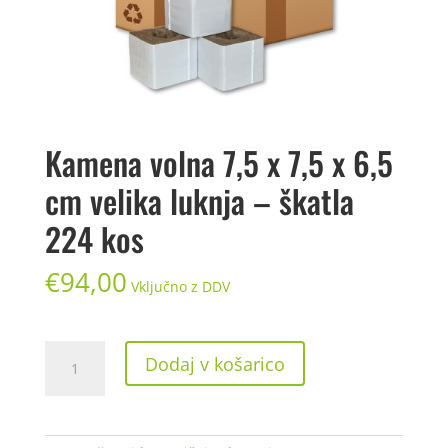
Kamena volna 7,5 x 7,5 x 6,5
cm velika luknja – škatla
224 kos
€
94,00
Vključno z DDV
Kamena
Dodaj v košarico
volna
7,5
x
7,5