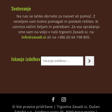
Svetovanje
Na nas se lahko obrnete za nasvet ali pomoč. Z
veseljem vam bomo pomagali in poiskali rešitev, ki
ustreza vašim željam in potrebam. Za vsa vprašanja
smo vam na voljo v naši trgovini Zasadi.si, na
info@zasadi.si
ali na +386 (0) 64 198 805.
Iskanje izdelkov
© Vse pravice pridržane | Trgovina Zasadi.si, Dušan
Zatežić s.p., Seidlova cesta 36, 8000 Novo mesto |