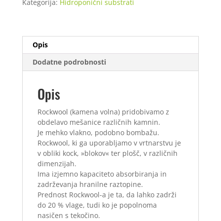
Kategorija:
Hidroponični substrati
x
6,5
cm
velika
Opis
luknja
-
Dodatne podrobnosti
škatla
224
kos
Opis
količina
Rockwool (kamena volna) pridobivamo z
obdelavo mešanice različnih kamnin.
Je mehko vlakno, podobno bombažu.
Rockwool, ki ga uporabljamo v vrtnarstvu je
v obliki kock, »blokov« ter plošč, v različnih
dimenzijah.
Ima izjemno kapaciteto absorbiranja in
zadrževanja hranilne raztopine.
Prednost Rockwool-a je ta, da lahko zadrži
do 20 % vlage, tudi ko je popolnoma
nasičen s tekočino.