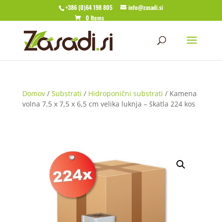
+386 (0)64 198 805
info@zasadi.si
0 Items
Domov
/
Substrati
/
Hidroponični substrati
/ Kamena
volna 7,5 x 7,5 x 6,5 cm velika luknja – škatla 224 kos