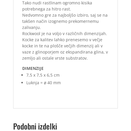
Tako nudi rastlinam ogromno kisika
potrebnega za hitro rast.
Nedvomno gre za najboljšo izbiro, saj se na
takšen način izognemo prekomernemu
zalivanju.
Rockwool je na voljo v različnih dimenzijah.
Kocke za kalitev lahko prenesemo v večje
kocke in te na plošče večjih dimenzij ali v
vaze z glinoporjem oz ekspandirana glina, v
zemljo ali ostale vrste substratov.
DIMENZIJE
7,5 x 7,5 x 6,5 cm
Luknja = ø 40 mm
Podobni izdelki