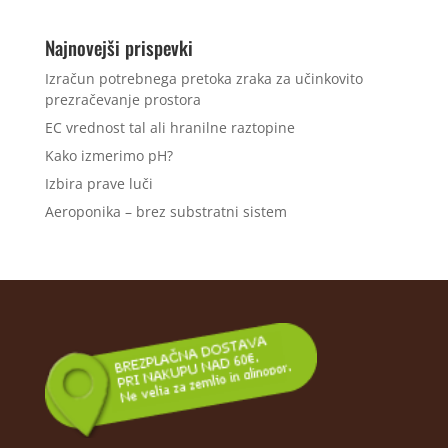
Najnovejši prispevki
Izračun potrebnega pretoka zraka za učinkovito
prezračevanje prostora
EC vrednost tal ali hranilne raztopine
Kako izmerimo pH?
Izbira prave luči
Aeroponika – brez substratni sistem