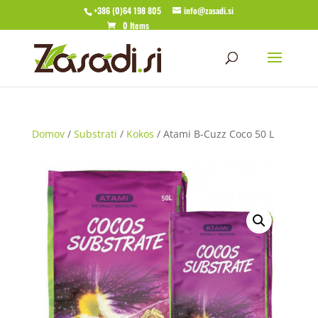
+386 (0)64 198 805
info@zasadi.si
0 Items
Domov
/
Substrati
/
Kokos
/ Atami B-Cuzz Coco 50 L