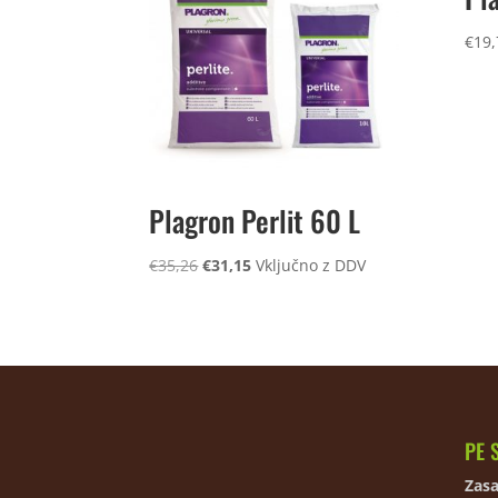
€
19,
Plagron Perlit 60 L
Izvirna
Trenutna
€
35,26
€
31,15
Vključno z DDV
cena
cena
je
je:
bila:
€31,15.
€35,26.
PE 
Zasa