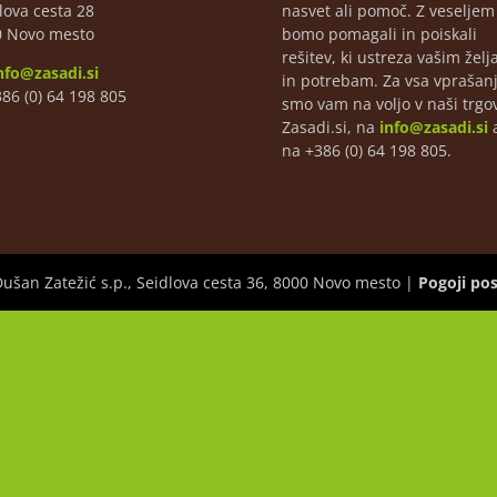
lova cesta 28
nasvet ali pomoč. Z veselje
0 Novo mesto
bomo pomagali in poiskali
rešitev, ki ustreza vašim žel
nfo@zasadi.si
in potrebam. Za vsa vprašan
386 (0) 64 198 805
smo vam na voljo v naši trgov
Zasadi.si, na
info@zasadi.si
a
na +386 (0) 64 198 805.
Dušan Zatežić s.p., Seidlova cesta 36, 8000 Novo mesto |
Pogoji po