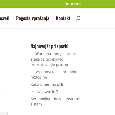
0 Items
asveti
Pogosta vprašanja
Kontakt
Najnovejši prispevki
Izračun potrebnega pretoka
zraka za učinkovito
prezračevanje prostora
EC vrednost tal ali hranilne
raztopine
Kako izmerimo pH?
Izbira prave luči
Aeroponika – brez substratni
sistem