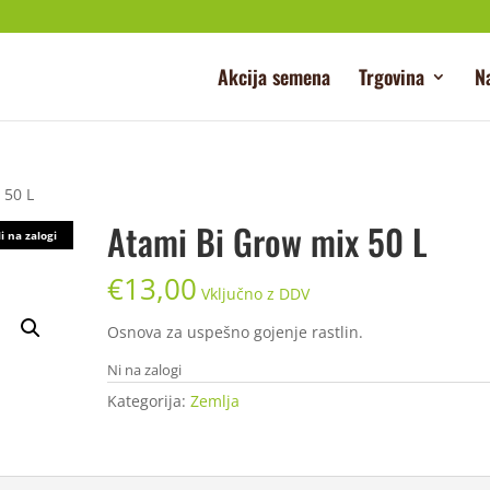
Akcija semena
Trgovina
N
 50 L
Atami Bi Grow mix 50 L
i na zalogi
€
13,00
Vključno z DDV
Osnova za uspešno gojenje rastlin.
Ni na zalogi
Kategorija:
Zemlja