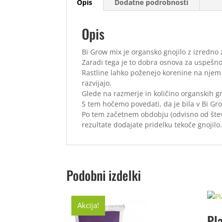
Opis
Dodatne podrobnosti
Opis
Bi Grow mix je organsko gnojilo z izredno z
Zaradi tega je to dobra osnova za uspešno 
Rastline lahko poženejo korenine na njem 
razvijajo.
Glede na razmerje in količino organskih gn
S tem hočemo povedati, da je bila v Bi G
Po tem začetnem obdobju (odvisno od števil
rezultate dodajate pridelku tekoče gnojilo
Podobni izdelki
Akcija!
Pl