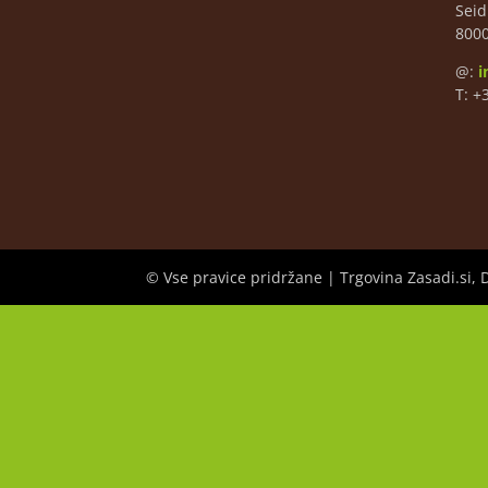
Seid
800
@:
i
T: +
© Vse pravice pridržane | Trgovina Zasadi.si, 