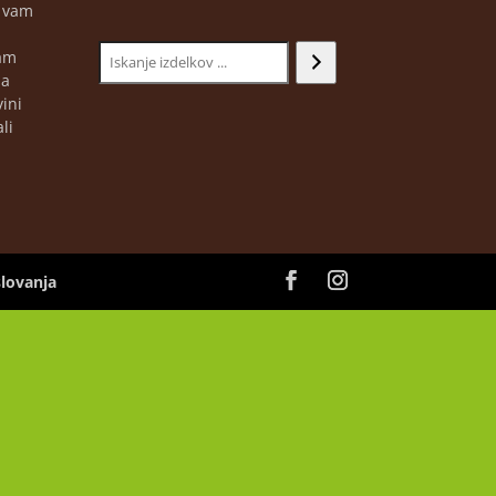
m vam
jam
ja
ini
li
slovanja