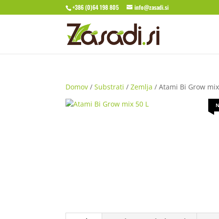
+386 (0)64 198 805
info@zasadi.si
Domov
/
Substrati
/
Zemlja
/ Atami Bi Grow mix
N