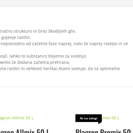
račno strukturo in brez škodljivih gliv.
gojenje rastlin.
neposredno od začetne faze naprej, nato še naprej rastejo in se
ojil, lahko to substanco štejemo za srednjo.
rowmix že dodana začetna prehrana.
a rastlin in velikosti lončka) Atami svetuje, da za optimalne
.
Ni na zalogi
agron Allmix 50 L
Plagron Promix 50 