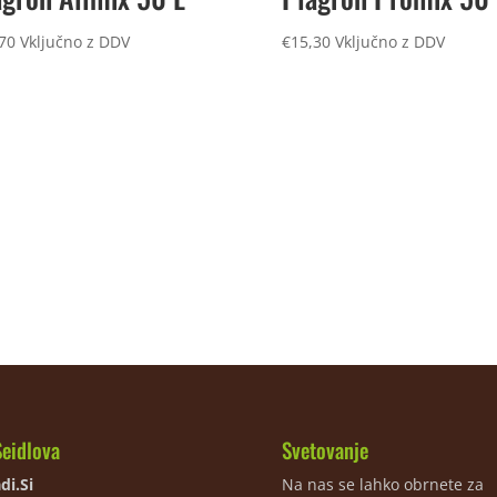
70
Vključno z DDV
€
15,30
Vključno z DDV
Seidlova
Svetovanje
di.Si
Na nas se lahko obrnete za