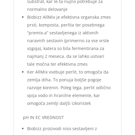
substrat, kar le-ta nujno potrebuje za
normalno delovanje
Biobizz AllMix je efektivna organska zmes
prsti, komposta, perlita ter posebnega
“premix-a” sestavljenega iz aktivnih
naravnih sestavin (primerno za vse vrste
vzgoja), katera so bila fermentirana za
najmanj 2 meseca, da se lahko ustvari
tale močna ter efektivna zmes
Ker AllMix vsebuje perlit, to omogoča da
zemlja diha. To ponuja boljše pogoje
razvoje korenin. Poleg tega, perlit odlično
vpija vodo in hranilne elemente, kar
omogoča zemlji daljši izkoristek
pH IN EC VREDNOST
Biobizz proizvodi niso sestavljeni z