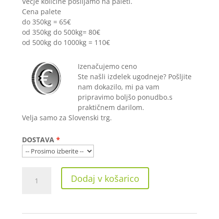
Večje količine pošiljamo na paleti.
Cena palete
do 350kg = 65€
od 350kg do 500kg= 80€
od 500kg do 1000kg = 110€
Izenačujemo ceno
Ste našli izdelek ugodneje? Pošljite
nam dokazilo, mi pa vam
pripravimo boljšo ponudbo.s
praktičnem darilom.
Velja samo za Slovenski trg.
DOSTAVA
Biobizz
Dodaj v košarico
AllMix
50
L
količina