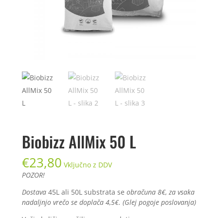
Biobizz AllMix 50 L
€
23,80
Vključno z DDV
POZOR!
Dostava
45L ali 50L substrata se
obračuna 8€, za vsaka
nadaljnjo vrečo se doplača 4,5€. (Glej pogoje poslovanja)