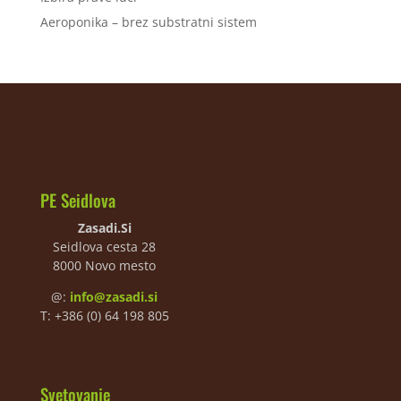
Aeroponika – brez substratni sistem
PE Seidlova
Zasadi.Si
Seidlova cesta 28
8000 Novo mesto
@:
info@zasadi.si
T: +386 (0) 64 198 805
Svetovanje