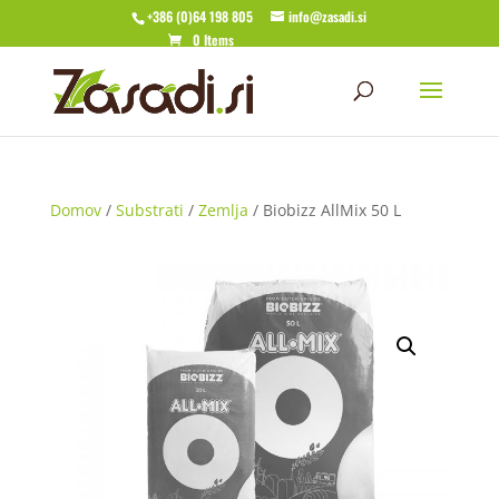
+386 (0)64 198 805
info@zasadi.si
0 Items
Domov
/
Substrati
/
Zemlja
/ Biobizz AllMix 50 L