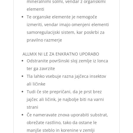
mineralnimi solmi, vendar z organskimi
elementi
Te organske elemente je nemogoče
izmeriti, vendar imajo omenjeni elementi
samoregulacijski sistem, kar poskrbi za
pravilno razmerje
ALLMIX NI LE ZA ENKRATNO UPORABO
Odstranite površinski sloj zemlje iz lonca
ter ga zavrzite
Tla lahko vsebuje razna jajčeca insektov
ali ličinke
Tudi če ste prepričani, da je prst brez
jajčec ali ličink, je najbolje biti na varni
strani
Če nameravate znova uporabiti substrat,
obrežate rastlino, tako da ostane le
manjše steblo in korenine v zemlji