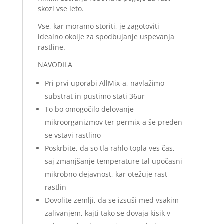
skozi vse leto.
Vse, kar moramo storiti, je zagotoviti
idealno okolje za spodbujanje uspevanja
rastline.
NAVODILA
Pri prvi uporabi AllMix-a, navlažimo
substrat in pustimo stati 36ur
To bo omogočilo delovanje
mikroorganizmov ter permix-a še preden
se vstavi rastlino
Poskrbite, da so tla rahlo topla ves čas,
saj zmanjšanje temperature tal upočasni
mikrobno dejavnost, kar otežuje rast
rastlin
Dovolite zemlji, da se izsuši med vsakim
zalivanjem, kajti tako se dovaja kisik v