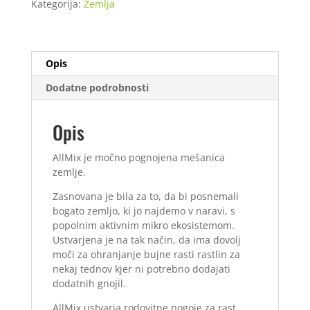
Kategorija:
Zemlja
Opis
Dodatne podrobnosti
Opis
AllMix je močno pognojena mešanica
zemlje.
Zasnovana je bila za to, da bi posnemali
bogato zemljo, ki jo najdemo v naravi, s
popolnim aktivnim mikro ekosistemom.
Ustvarjena je na tak način, da ima dovolj
moči za ohranjanje bujne rasti rastlin za
nekaj tednov kjer ni potrebno dodajati
dodatnih gnojil.
AllMix ustvarja rodovitne pogoje za rast