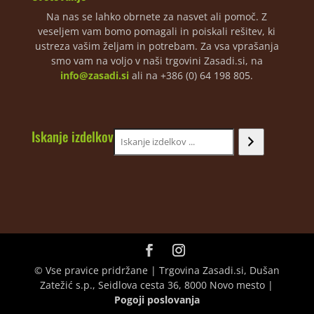
Na nas se lahko obrnete za nasvet ali pomoč. Z
veseljem vam bomo pomagali in poiskali rešitev, ki
ustreza vašim željam in potrebam. Za vsa vprašanja
smo vam na voljo v naši trgovini Zasadi.si, na
info@zasadi.si
ali na +386 (0) 64 198 805.
Iskanje izdelkov
© Vse pravice pridržane | Trgovina Zasadi.si, Dušan
Zatežić s.p., Seidlova cesta 36, 8000 Novo mesto |
Pogoji poslovanja