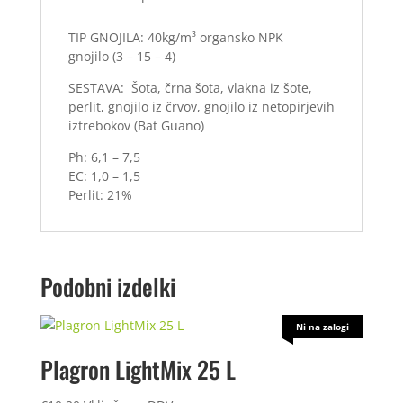
TIP GNOJILA: 40kg/m³ organsko NPK
gnojilo (3 – 15 – 4)
SESTAVA: Šota, črna šota, vlakna iz šote,
perlit, gnojilo iz črvov, gnojilo iz netopirjevih
iztrebokov (Bat Guano)
Ph: 6,1 – 7,5
EC: 1,0 – 1,5
Perlit: 21%
Podobni izdelki
Ni na zalogi
Plagron LightMix 25 L