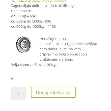
Vključno z DDV
Zagotavljajo obilno rast in fruktifikacijo.
Cena palete
do 350kg = 65€
od 350kg do 500kg= 80€
od 500kg do 1000kg = 110€
Izenačujemo ceno
Ste našli izdelek ugodneje? Pošljite
nam dokazilo, mi pa vam
pripravimo boljšo ponudbo.s
praktičnem darilom.
Velja samo za Slovenski trg.
Plagron
Dodaj v košarico
Batmix
50
L
(paleta