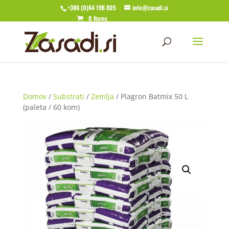
+386 (0)64 198 805
info@zasadi.si
0 Items
Domov
/
Substrati
/
Zemlja
/ Plagron Batmix 50 L
(paleta / 60 kom)