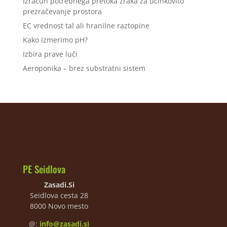
Izračun potrebnega pretoka zraka za učinkovito
prezračevanje prostora
EC vrednost tal ali hranilne raztopine
Kako izmerimo pH?
Izbira prave luči
Aeroponika – brez substratni sistem
PE Seidlova
Zasadi.Si
Seidlova cesta 28
8000 Novo mesto
@:
info@zasadi.si