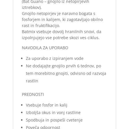
(Bat Guano – gnojilo iz netopirjevih
iztrebkov).
Gnojilo netopirjev je naravno bogata s
fosforjem in kalijem, ki zagotavljajo obilno
rast in fruktifikacijo.
Batmix vsebuje dovolj hranilnih snovi, da
izpolnjujejo vse potrebe skozi ves ciklus.
NAVODILA ZA UPORABO
Za uporabo z izpiranjem vode
Ne dodajajte gnojilo prvih 6 tednov, po
tem morebitno gnojiti, odvisno od razvoja
rastlin
PREDNOSTI
Vsebuje fosfor in kalij
Izboljša okus in vonj rastline
Spodbuja in pospeši cvetenje
Poveča odpornost