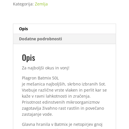
Kategorija:
Zemlja
/
60
kom)
količina
Opis
Dodatne podrobnosti
Opis
Za najboljši okus in vonj!
Plagron Batmix 50L
je mešanica najboljših, skrbno izbranih šot.
Vsebuje različne vrste vlaken in perlit kar se
kaže v ravni lahkotnosti in zračenja.
Prisotnost edinstvenih mikroorganizmov
zagotavlja živahno rast rastlin in povečano
zastajanje vode.
Glavna hranila v Batmix je netopirjev gnoj