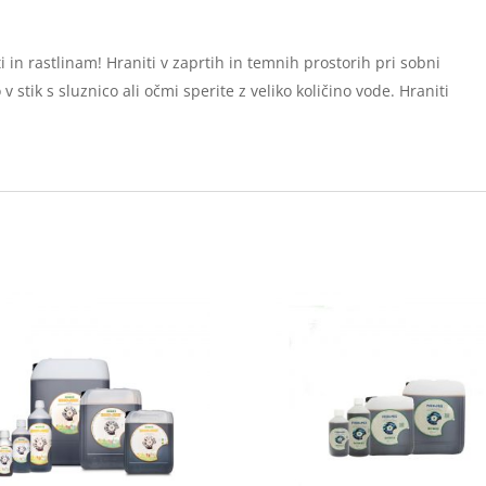
in rastlinam! Hraniti v zaprtih in temnih prostorih pri sobni
 stik s sluznico ali očmi sperite z veliko količino vode. Hraniti