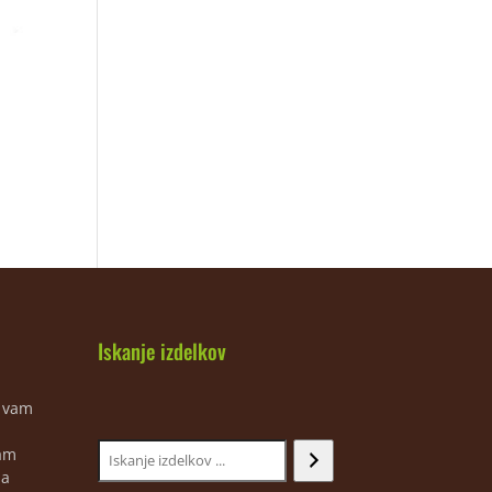
Iskanje izdelkov
m vam
jam
ja