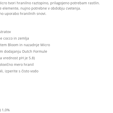
ro tvori hranilno raztopino, prilagojeno potrebam rastlin.
e elemente, nujno potrebne v obdobju cvetenja.
mo uporabo hranilnih snovi.
stratov
 je cocco in zemlja
atem Bloom in nazadnje Micro
em dodajanju Dutch Formule
a vrednost pH je 5.8)
polovično mero hranil
i, izperite s čisto vodo
K) 1,0%