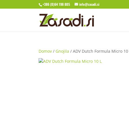
+386 (0)64 198 805
info@zasadi.si
Domov
/
Gnojila
/ ADV Dutch Formula Micro 10