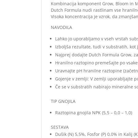
Kombinacija komponent Grow, Bloom in Mic
Dutch Formula nudi rastlinam vse hraniln
Visoka koncentracija je vzrok, da zmanjša
NAVODILA
Lahko jo uporabljamo v vseh vrstah sub
Izboljša rezultate, tudi v substratih, kot
Najprej dodajte Dutch Formula Grow, z
Hranilno raztopino premešajte po vsak
Uravnajte pH hranilne raztopine (začetn
Gojenje v zemlji: V zemlji uporabljajte 
Če se v substratih nabirajo mineralne sol
TIP GNOJILA
Raztopina gnojila NPK (5,5 – 0,0 – 1,0)
SESTAVA
Dušik (N) 5,5%, Fosfor (P) 0,0% in Kalij (