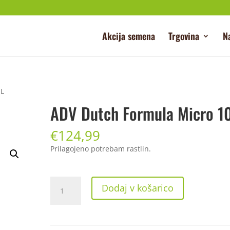
Akcija semena
Trgovina
N
 L
ADV Dutch Formula Micro 10
€
124,99
Prilagojeno potrebam rastlin.
ADV
Dodaj v košarico
Dutch
Formula
Micro
10