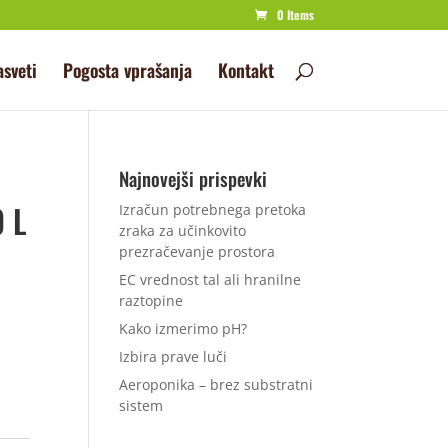
0 Items
asveti
Pogosta vprašanja
Kontakt
Najnovejši prispevki
 L
Izračun potrebnega pretoka
zraka za učinkovito
prezračevanje prostora
EC vrednost tal ali hranilne
raztopine
Kako izmerimo pH?
Izbira prave luči
Aeroponika – brez substratni
sistem