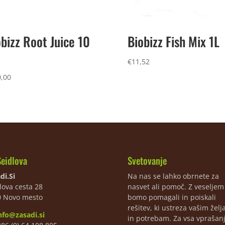
bizz Root Juice 10
Biobizz Fish Mix 1L
€
11,52
,00
Seidlova
Svetovanje
di.Si
Na nas se lahko obrnete za
lova cesta 28
nasvet ali pomoč. Z veselje
0 Novo mesto
bomo pomagali in poiskali
rešitev, ki ustreza vašim žel
nfo@zasadi.si
in potrebam. Za vsa vprašan