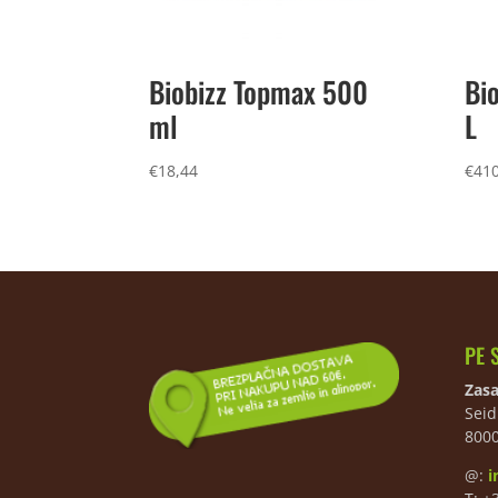
Biobizz Topmax 500
Bio
ml
L
€
18,44
€
410
PE 
Zasa
Seid
800
@:
i