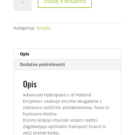
Dodaj v košarico
Enzymes+
250
ml
količina
Kategorija:
Gnojila
Opis
Dodatne podrobnosti
Opis
Advanced Hydroponics of Holland
Enzymes+ vsebuje encime obogatene z
mešanico zeliščnih antioksidantov, fulvo in
humusno kislino.
Encimi krepijo imunski sistem rastlin.
Zagotavljajo optimalni transport hranil in
večji pretok kisika.