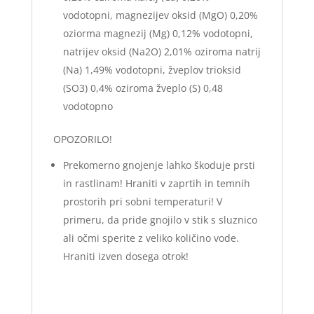
vodotopni, magnezijev oksid (MgO) 0,20%
oziorma magnezij (Mg) 0,12% vodotopni,
natrijev oksid (Na2O) 2,01% oziroma natrij
(Na) 1,49% vodotopni, žveplov trioksid
(SO3) 0,4% oziroma žveplo (S) 0,48
vodotopno
OPOZORILO!
Prekomerno gnojenje lahko škoduje prsti
in rastlinam! Hraniti v zaprtih in temnih
prostorih pri sobni temperaturi! V
primeru, da pride gnojilo v stik s sluznico
ali očmi sperite z veliko količino vode.
Hraniti izven dosega otrok!