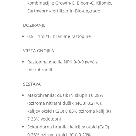
kombinaciji z Growth-C, Bloom-C, Kilomix,
Earthworm-fertilizer in Bio-upgrade
DOZIRANJE
0,5 – 1ml/1L hranilne raztopine
VRSTA GNOJILA
Raztopina gnojila NPK 0-0-9 (w/v) z
mikrohranili
SESTAVA
Makrohranila: dušik (N skupni) 0,28%
(oziroma nitratni dušik (NO3) 0,21%),
kalijev oksid (K2O) 8,83% oziroma kalij (K)
7,33% vodotopni
Sekundarna hranila: kalcijev oksid (CaO)
0,28% oziroma kalcij (Ca) 0,20%