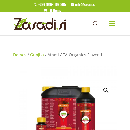
+386 (0)64 198 805
info@zasadi.si
0 Items
Domov
/
Gnojila
/ Atami ATA Organics Flavor 1L