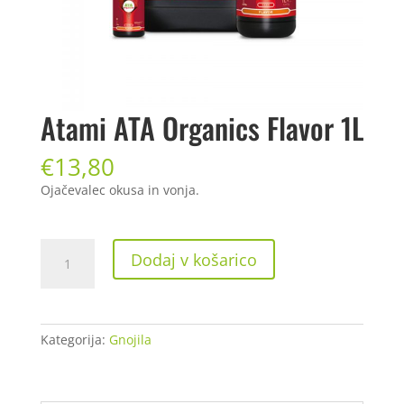
Atami ATA Organics Flavor 1L
€
13,80
Ojačevalec okusa in vonja.
Atami
Dodaj v košarico
ATA
Organics
Flavor
1L
Kategorija:
Gnojila
količina