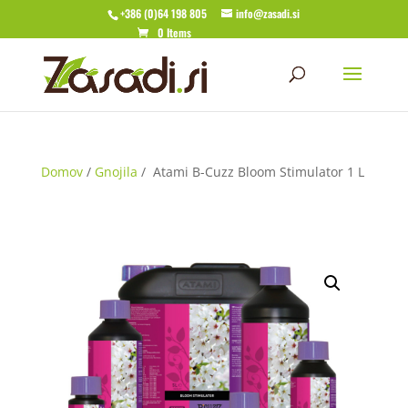
+386 (0)64 198 805
info@zasadi.si
0 Items
Domov
/
Gnojila
/ Atami B-Cuzz Bloom Stimulator 1 L