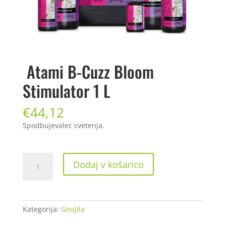
Atami B-Cuzz Bloom
Stimulator 1 L
€
44,12
Spodbujevalec cvetenja.
Atami
Dodaj v košarico
B-
Cuzz
Bloom
Stimulator
Kategorija:
Gnojila
1
L