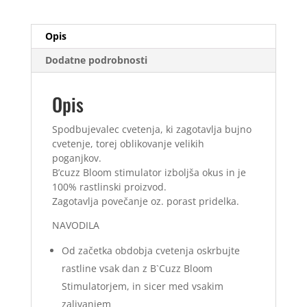
količina
Opis
Dodatne podrobnosti
Opis
Spodbujevalec cvetenja, ki zagotavlja bujno
cvetenje, torej oblikovanje velikih
poganjkov.
B’cuzz Bloom stimulator izboljša okus in je
100% rastlinski proizvod.
Zagotavlja povečanje oz. porast pridelka.
NAVODILA
Od začetka obdobja cvetenja oskrbujte
rastline vsak dan z B`Cuzz Bloom
Stimulatorjem, in sicer med vsakim
zalivanjem