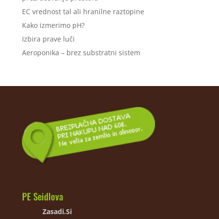
EC vrednost tal ali hranilne raztopine
Kako izmerimo pH?
Izbira prave luči
Aeroponika – brez substratni sistem
PE Seidlova
Zasadi.Si