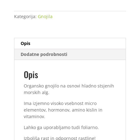
Mic
500
Kategorija:
Gnojila
ml
količina
Opis
Dodatne podrobnosti
Opis
Organsko gnojilo na osnovi hladno stsjenih
morskih alg.
Ima izjemno visoko vsebnost micro
elementov, hormonov, amino kislin in
vitaminov.
Lahko ga uporabljamo tudi foliarno.
Izboljša rast in odpornost rastline!