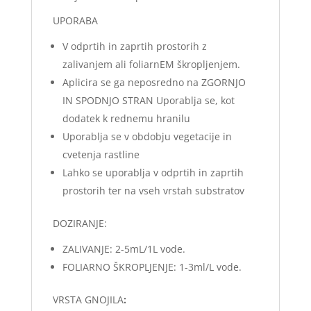
UPORABA
V odprtih in zaprtih prostorih z
zalivanjem ali foliarnEM škropljenjem.
Aplicira se ga neposredno na ZGORNJO
IN SPODNJO STRAN Uporablja se, kot
dodatek k rednemu hranilu
Uporablja se v obdobju vegetacije in
cvetenja rastline
Lahko se uporablja v odprtih in zaprtih
prostorih ter na vseh vrstah substratov
DOZIRANJE:
ZALIVANJE: 2-5mL/1L vode.
FOLIARNO ŠKROPLJENJE: 1-3ml/L vode.
VRSTA GNOJILA
: