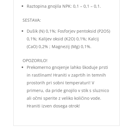
Raztopina gnojila NPK: 0,1 – 0,1 – 0,1.
SESTAVA:
Dušik (N) 0,1%; Fosforjev pentoksid (P2O5)
0,1%; Kalijev oksid (K2O) 0,1%; Kalcij
(CaO) 0,2% ; Magnezij (Mg) 0,1%.
OPOZORILO!
Prekomerno gnojenje lahko škoduje prsti
in rastlinam! Hraniti v zaprtih in temnih
prostorih pri sobni temperaturi! V
primeru, da pride gnojilo v stik s sluznico
ali očmi sperite z veliko količino vode.
Hraniti izven dosega otrok!