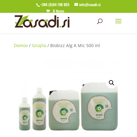
+386 (0)64 198 805
info@zasadi.si
0 Items
Domov
/
Gnojila
/ Biobizz Alg A Mic 500 ml