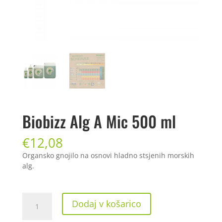
Biobizz Alg A Mic 500 ml
€
12,08
Organsko gnojilo na osnovi hladno stsjenih morskih
alg.
Biobizz
Dodaj v košarico
Alg
A