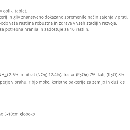
 obliki tablet.
terij in gliv znanstveno dokazano spremenile način sajenja v prsti.
odo vaše rastline robustne in zdrave v vseh stadijih razvoja.
vsa potrebna hranila in zadostuje za 10 rastlin.
(NH
) 2,6% in nitrat (NO
) 12,4%), fosfor (P
O
) 7%, kalij (K
O) 8%
4
3
2
5
2
erje v prahu, ribjo moko, koristne bakterije za zemljo in dušik s
ižno 5-10cm globoko