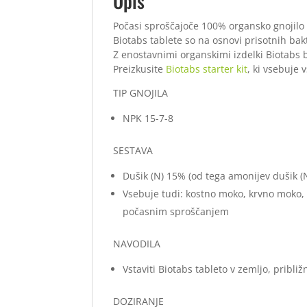
Opis
Počasi sproščajoče 100% organsko gnojilo v
Biotabs tablete so na osnovi prisotnih bak
Z enostavnimi organskimi izdelki Biotabs b
Preizkusite
Biotabs starter kit
, ki vsebuje 
TIP GNOJILA
NPK 15-7-8
SESTAVA
Dušik (N) 15% (od tega amonijev dušik 
Vsebuje tudi: kostno moko, krvno moko, p
počasnim sproščanjem
NAVODILA
Vstaviti Biotabs tableto v zemljo, pribl
DOZIRANJE