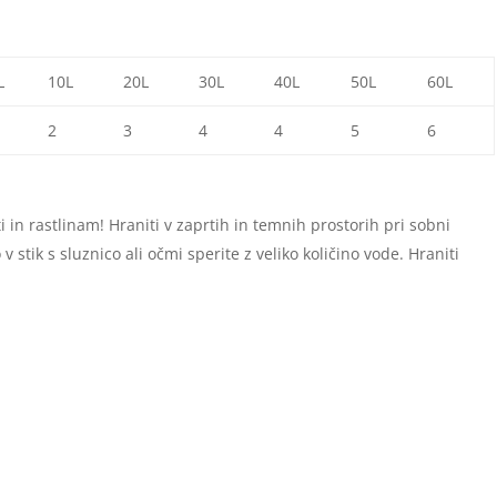
L
10L
20L
30L
40L
50L
60L
2
3
4
4
5
6
in rastlinam! Hraniti v zaprtih in temnih prostorih pri sobni
 stik s sluznico ali očmi sperite z veliko količino vode. Hraniti