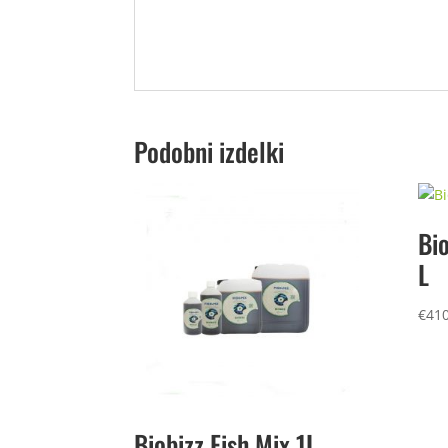
Podobni izdelki
Bio
L
€
410
Biobizz Fish Mix 1L