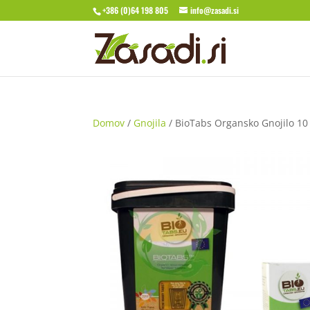
+386 (0)64 198 805
info@zasadi.si
Domov
/
Gnojila
/ BioTabs Organsko Gnojilo 10