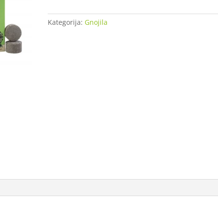
10
Tablet
Kategorija:
Gnojila
količina