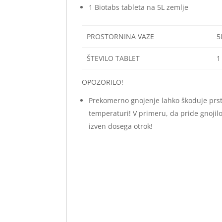
1 Biotabs tableta na 5L zemlje
PROSTORNINA VAZE
5
ŠTEVILO TABLET
1
OPOZORILO!
Prekomerno gnojenje lahko škoduje prsti 
temperaturi! V primeru, da pride gnojilo v
izven dosega otrok!