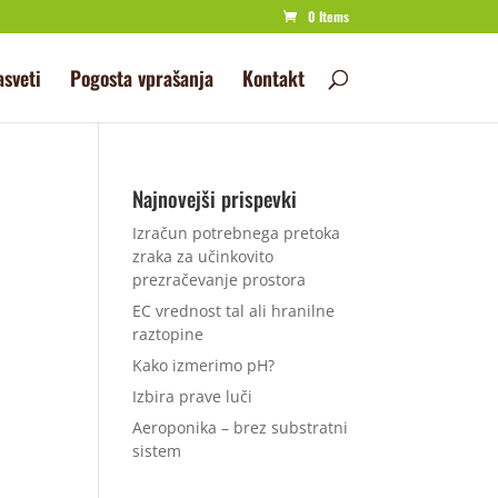
0 Items
asveti
Pogosta vprašanja
Kontakt
Najnovejši prispevki
Izračun potrebnega pretoka
zraka za učinkovito
prezračevanje prostora
EC vrednost tal ali hranilne
raztopine
Kako izmerimo pH?
Izbira prave luči
Aeroponika – brez substratni
sistem