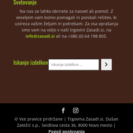
Svetovanje
Na nas se lahko obrnete za nasvet ali pomoč. Z
veseljem vam bomo pomagali in poiskali rešitev, ki
ustreza vašim željam in potrebam. Za vsa vprašanja
smo vam na voljo v naši trgovini Zasadi.si, na
info@zasadi.si
ali na +386 (0) 64 198 805.
Iskanje izdelkov
© Vse pravice pridržane | Trgovina Zasadi.si, Dušan
Zatežić s.p., Seidlova cesta 36, 8000 Novo mesto |
Pogoji poslovanja