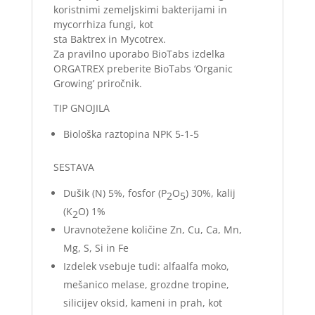
koristnimi zemeljskimi bakterijami in
mycorrhiza fungi, kot
sta Baktrex in Mycotrex.
Za pravilno uporabo BioTabs izdelka
ORGATREX preberite BioTabs ‘Organic
Growing’ priročnik.
TIP GNOJILA
Biološka raztopina NPK 5-1-5
SESTAVA
Dušik (N) 5%, fosfor (P
O
) 30%, kalij
2
5
(K
O) 1%
2
Uravnotežene količine Zn, Cu, Ca, Mn,
Mg, S, Si in Fe
Izdelek vsebuje tudi: alfaalfa moko,
mešanico melase, grozdne tropine,
silicijev oksid, kameni in prah, kot