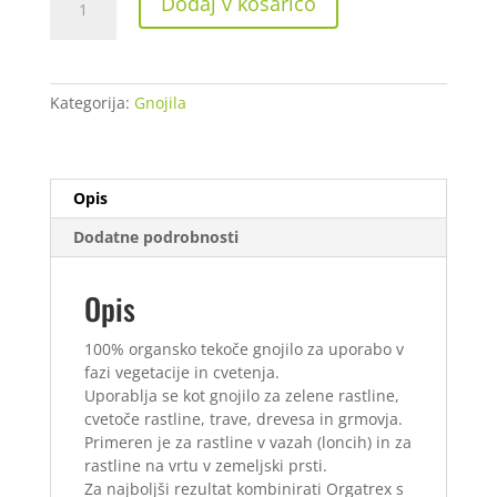
Dodaj v košarico
Orgatrex
1
L
količina
Kategorija:
Gnojila
Opis
Dodatne podrobnosti
Opis
100% organsko tekoče gnojilo za uporabo v
fazi vegetacije in cvetenja.
Uporablja se kot gnojilo za zelene rastline,
cvetoče rastline, trave, drevesa in grmovja.
Primeren je za rastline v vazah (loncih) in za
rastline na vrtu v zemeljski prsti.
Za najboljši rezultat kombinirati Orgatrex s