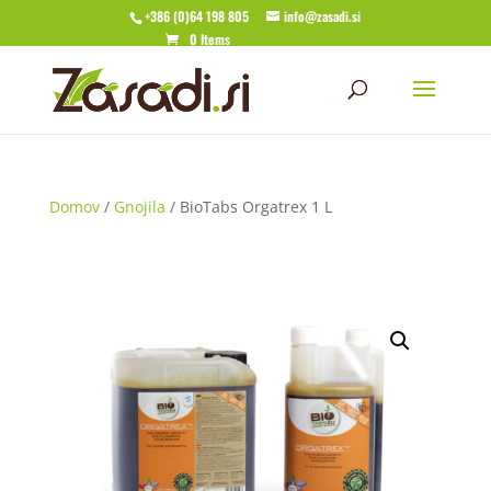
+386 (0)64 198 805
info@zasadi.si
0 Items
Domov
/
Gnojila
/ BioTabs Orgatrex 1 L