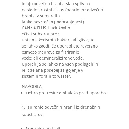
imajo odvečna hranila slab vpliv na
naslednji rastni ciklus (naprimer: odvečna
hranila v substratih
lahko povzročijo podhranjenost).
CANNA FLUSH učinkovito
očisti substrat brez
ubijanja koristnih bakterij ali glivic, to
se lahko zgodi, če uporabljate reverzno
osmozo (naprava za filtriranje
vode) ali demineralizirane vode.
Uporablja se lahko na vseh podlagah in
je izdelana posebej za gojenje v
sistemih “drain to waste”.
NAVODILA
Dobro pretresite embalažo pred uporabo.
Izpiranje odvečnih hranil iz drenažnih
substratov:
Mešanica prsti ali