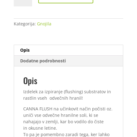
L
količina
Kategorija:
Gnojila
Opis
Dodatne podrobnosti
Opis
Izdelek za izpiranje (flushing) substratov in
rastlin vseh odvečnih hranil!
CANNA FLUSH na učinkovit način počisti oz.
uniči vse odvečne hranilne soli, ki se
nahajajo v zemlji, kar bo vodilo do čiste
in okusne letine.
To pa je pomembno zaradi tega, ker lahko