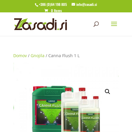
+386 (0)64 198 805
info@zasadi.si
0 Items
Domov
/
Gnojila
/ Canna Flush 1 L