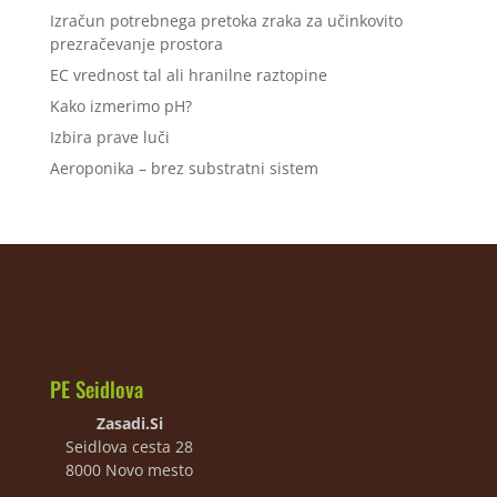
Izračun potrebnega pretoka zraka za učinkovito
prezračevanje prostora
EC vrednost tal ali hranilne raztopine
Kako izmerimo pH?
Izbira prave luči
Aeroponika – brez substratni sistem
PE Seidlova
Zasadi.Si
Seidlova cesta 28
8000 Novo mesto