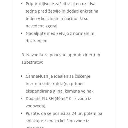
Priporočljivo je začeti vsaj en oz. dva
tedna pred žetvijo in dodati enkrat na
teden v količinah in načinu, ki so
navedene zgoraj.
Nadaljujte med žetvijo z normalnim
doziranjem.
Navodila za ponovno uporabo inertnih
substratov:
CannaFlush je idealen za čiščenje
inertnih substratov (na primer
ekspandirana glina, kamena volna).
Dodajte FLUSH (40ml/10L z vodo iz
vodovoda).
Pustite, da se posuši za 24 ur, potem pa
splakujte z enako količino vode iz