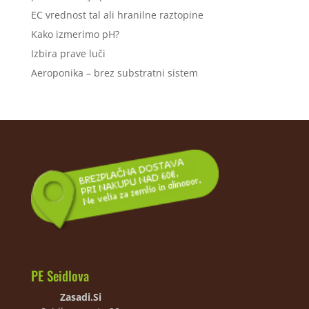
EC vrednost tal ali hranilne raztopine
Kako izmerimo pH?
Izbira prave luči
Aeroponika – brez substratni sistem
PE Seidlova
Zasadi.Si