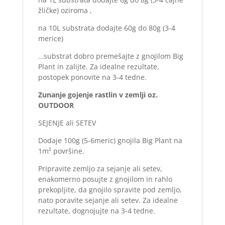
žličke) oziroma ,
na 10L substrata dodajte 60g do 80g (3-4
merice)
…substrat dobro premešajte z gnojilom Big
Plant in zalijte. Za idealne rezultate,
postopek ponovite na 3-4 tedne.
Zunanje gojenje rastlin v zemlji oz.
OUTDOOR
SEJENJE ali SETEV
Dodaje 100g (5-6meric) gnojila Big Plant na
1m² površine.
Pripravite zemljo za sejanje ali setev,
enakomerno posujte z gnojilom in rahlo
prekopljite, da gnojilo spravite pod zemljo,
nato poravite sejanje ali setev. Za idealne
rezultate, dognojujte na 3-4 tedne.