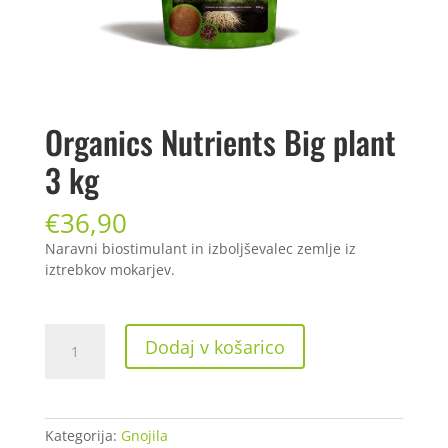
Organics Nutrients Big plant
3 kg
€
36,90
Naravni biostimulant in izboljševalec zemlje iz
iztrebkov mokarjev.
Organics
Dodaj v košarico
Nutrients
Big
plant
3
Kategorija:
Gnojila
kg