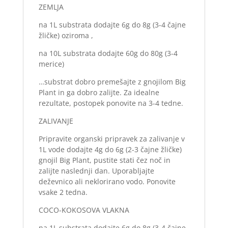
ZEMLJA
na 1L substrata dodajte 6g do 8g (3-4 čajne
žličke) oziroma ,
na 10L substrata dodajte 60g do 80g (3-4
merice)
…substrat dobro premešajte z gnojilom Big
Plant in ga dobro zalijte. Za idealne
rezultate, postopek ponovite na 3-4 tedne.
ZALIVANJE
Pripravite organski pripravek za zalivanje v
1L vode dodajte 4g do 6g (2-3 čajne žličke)
gnojil Big Plant, pustite stati čez noč in
zalijte naslednji dan. Uporabljajte
deževnico ali neklorirano vodo. Ponovite
vsake 2 tedna.
COCO-KOKOSOVA VLAKNA
na 1L substrata dodajte 6g do 8g (3-4 čajne