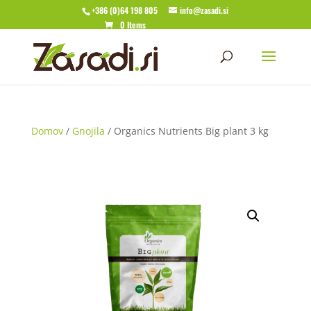
+386 (0)64 198 805
info@zasadi.si
0 Items
Domov
/
Gnojila
/ Organics Nutrients Big plant 3 kg