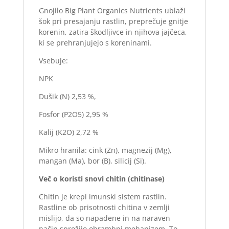
Gnojilo Big Plant Organics Nutrients ublaži
šok pri presajanju rastlin, preprečuje gnitje
korenin, zatira škodljivce in njihova jajčeca,
ki se prehranjujejo s koreninami.
Vsebuje:
NPK
Dušik (N) 2,53 %,
Fosfor (P2O5) 2,95 %
Kalij (K2O) 2,72 %
Mikro hranila: cink (Zn), magnezij (Mg),
mangan (Ma), bor (B), silicij (Si).
Več o koristi snovi chitin (chitinase)
Chitin je krepi imunski sistem rastlin.
Rastline ob prisotnosti chitina v zemlji
mislijo, da so napadene in na naraven
način sprožijo obrambni mehanizem. To