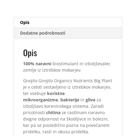
količina
Opis
Dodatne podrobnosti
Opis
100% naravni
biostimulant in izboljševalec
zemlje iz iztrebkov mokarjev.
Gnojilo Gnojilo Organics Nutrients Big Plant
je v celoti sestavljeno iz iztrebkov mokarjev,
ter vsebuje
koristne
mikroorganizme
,
bakterije
in
glive
za
izboljšavo koreninskega sistema. Zaradi
prisotnosti
chitina
se rastlinam naravno
dvigne odpornost na škodljivce in bolezni,
kar pa se posledično pozna na povečanem
pridelku, rasti in okusu pridelka.