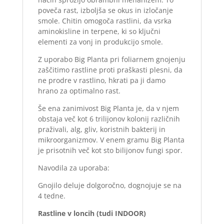
poveča rast, izboljša se okus in izločanje
smole. Chitin omogoča rastlini, da vsrka
aminokisline in terpene, ki so ključni
elementi za vonj in produkcijo smole.
Z uporabo Big Planta pri foliarnem gnojenju
zaščitimo rastline proti praškasti plesni, da
ne prodre v rastlino, hkrati pa ji damo
hrano za optimalno rast.
Še ena zanimivost Big Planta je, da v njem
obstaja več kot 6 trilijonov kolonij različnih
praživali, alg, gliv, koristnih bakterij in
mikroorganizmov. V enem gramu Big Planta
je prisotnih več kot sto bilijonov fungi spor.
Navodila za uporaba:
Gnojilo deluje dolgoročno, dognojuje se na
4 tedne.
Rastline v loncih (tudi INDOOR)