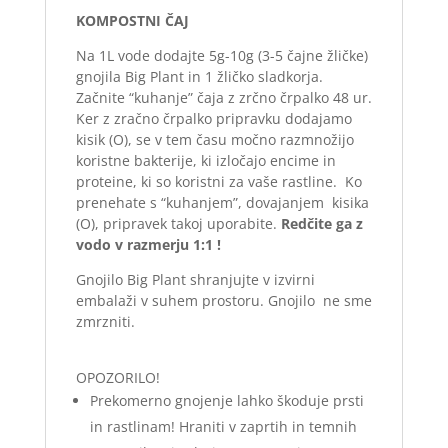
KOMPOSTNI ČAJ
Na 1L vode dodajte 5g-10g (3-5 čajne žličke)
gnojila Big Plant in 1 žličko sladkorja.
Začnite “kuhanje” čaja z zrčno črpalko 48 ur.
Ker z zračno črpalko pripravku dodajamo
kisik (O), se v tem času močno razmnožijo
koristne bakterije, ki izločajo encime in
proteine, ki so koristni za vaše rastline. Ko
prenehate s “kuhanjem”, dovajanjem kisika
(O), pripravek takoj uporabite.
Redčite ga z
vodo v razmerju 1:1 !
Gnojilo Big Plant shranjujte v izvirni
embalaži v suhem prostoru. Gnojilo ne sme
zmrzniti.
OPOZORILO!
Prekomerno gnojenje lahko škoduje prsti
in rastlinam! Hraniti v zaprtih in temnih