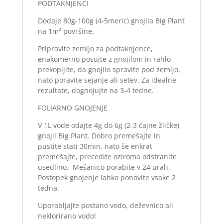
PODTAKNJENCI
Dodaje 80g-100g (4-5meric) gnojila Big Plant
na 1m² površine.
Pripravite zemljo za podtaknjence,
enakomerno posujte z gnojilom in rahlo
prekopljite, da gnojilo spravite pod zemljo,
nato poravite sejanje ali setev. Za idealne
rezultate, dognojujte na 3-4 tedne.
FOLIARNO GNOJENJE
V 1L vode odajte 4g do 6g (2-3 čajne žličke)
gnojil Big Plant. Dobro premešajte in
pustite stati 30min, nato še enkrat
premešajte, precedite oziroma odstranite
usedlino. Mešanico porabite v 24 urah.
Postopek gnojenje lahko ponovite vsake 2
tedna.
Uporabljajte postano vodo, deževnico ali
neklorirano vodo!