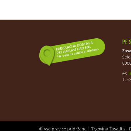
PE 
Zasa
Seid
800
@:
i
T: +
© Vse pravice pridržane | Trgovina Zasadi.si, 