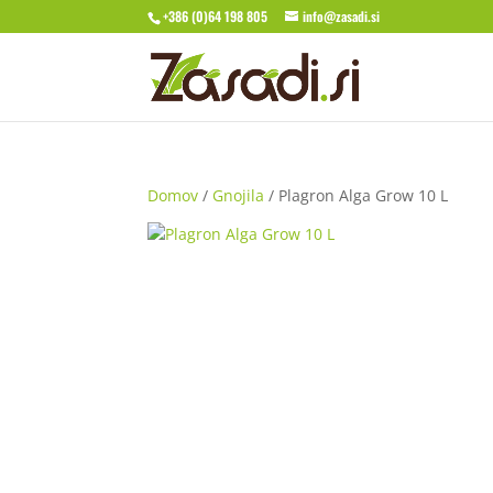
+386 (0)64 198 805
info@zasadi.si
Domov
/
Gnojila
/ Plagron Alga Grow 10 L