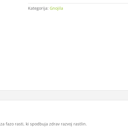
L
Kategorija:
Gnojila
količina
a fazo rasti, ki spodbuja zdrav razvoj rastlin.