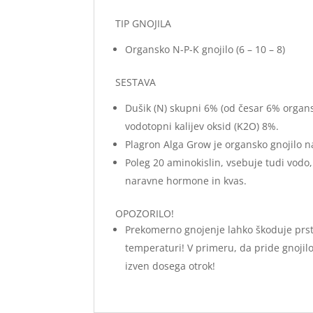
TIP GNOJILA
Organsko N-P-K gnojilo (6 – 10 – 8)
SESTAVA
Dušik (N) skupni 6% (od česar 6% organs
vodotopni kalijev oksid (K2O) 8%.
Plagron Alga Grow je organsko gnojilo na
Poleg 20 aminokislin, vsebuje tudi vodo, 
naravne hormone in kvas.
OPOZORILO!
Prekomerno gnojenje lahko škoduje prsti 
temperaturi! V primeru, da pride gnojilo v
izven dosega otrok!