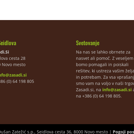
Seidlova
Svetovanje
di.Si
Na nas se lahko obrnete za
lova cesta 28
nasvet ali pomoč. Z veselje
0 Novo mesto
bomo pomagali in poiskali
rešitev, ki ustreza vašim žel
nfo@zasadi.si
in potrebam. Za vsa vprašan
386 (0) 64 198 805
smo vam na voljo v naši trgov
Zasadi.si, na
info@zasadi.si
a
na +386 (0) 64 198 805.
Dušan Zatežić s.p., Seidlova cesta 36, 8000 Novo mesto |
Pogoji po