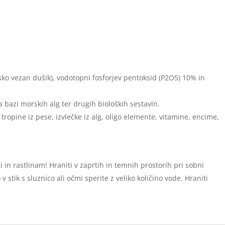
ko vezan dušik), vodotopni fosforjev pentoksid (P2O5) 10% in
 bazi morskih alg ter drugih bioloških sestavin.
tropine iz pese, izvlečke iz alg, oligo elemente, vitamine, encime,
in rastlinam! Hraniti v zaprtih in temnih prostorih pri sobni
 stik s sluznico ali očmi sperite z veliko količino vode. Hraniti