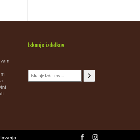
Iskanje izdelkov
m vam
jam
ja
ini
li
slovanja