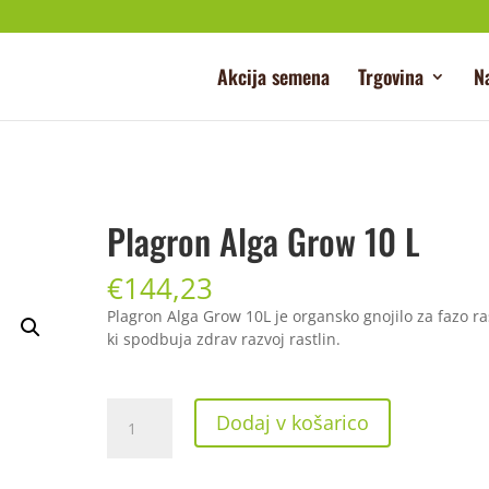
Akcija semena
Trgovina
N
Plagron Alga Grow 10 L
€
144,23
Plagron Alga Grow 10L je organsko gnojilo za fazo ras
ki spodbuja zdrav razvoj rastlin.
Plagron
Dodaj v košarico
Alga
Grow
10