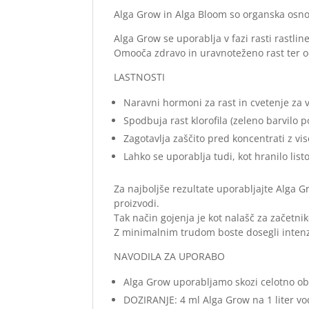
Alga Grow in Alga Bloom so organska osnov
Alga Grow se uporablja v fazi rasti rastline
Omooča zdravo in uravnoteženo rast ter od
LASTNOSTI
Naravni hormoni za rast in cvetenje za v
Spodbuja rast klorofila (zeleno barvilo
Zagotavlja zaščito pred koncentrati z vis
Lahko se uporablja tudi, kot hranilo listo
Za najboljše rezultate uporabljajte Alga G
proizvodi.
Tak način gojenja je kot nalašč za začetnik
Z minimalnim trudom boste dosegli intenz
NAVODILA ZA UPORABO
Alga Grow uporabljamo skozi celotno obd
DOZIRANJE: 4 ml Alga Grow na 1 liter vod