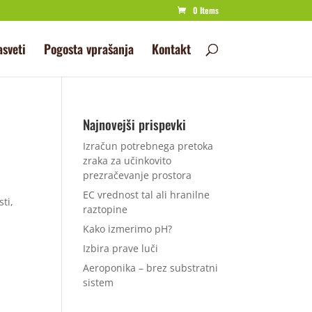
0 Items
asveti
Pogosta vprašanja
Kontakt
Najnovejši prispevki
Izračun potrebnega pretoka
zraka za učinkovito
prezračevanje prostora
EC vrednost tal ali hranilne
ti,
raztopine
Kako izmerimo pH?
Izbira prave luči
Aeroponika – brez substratni
sistem