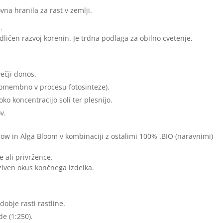
na hranila za rast v zemlji.
.
ličen razvoj korenin. Je trdna podlaga za obilno cvetenje.
ečji donos.
 pomembno v procesu fotosinteze).
oko koncentracijo soli ter plesnijo.
v.
row in Alga Bloom v kombinaciji z ostalimi 100% .BIO (naravnimi)
e ali privržence.
iven okus končnega izdelka.
obje rasti rastline.
e (1:250).