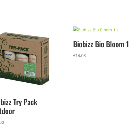
Biobizz Bio Bloom 1
€
14,03
bizz Try Pack
tdoor
00