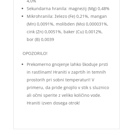
4,0%
Sekundarna hranila: magnezij (Mg) 0,48%
Mikrohranila: železo (Fe) 0,21%, mangan
(Mn) 0,0091%, molibden (Mo) 0,000031%,
cink (Zn) 0,0051%, baker (Cu) 0,0012%,
bor (B) 0,0039
OPOZORILO!
Prekomerno gnojenje lahko škoduje prsti
in rastlinam! Hraniti v zaprtih in temnih
prostorih pri sobni temperaturi! V
primeru, da pride gnojilo v stik s sluznico
ali očmi sperite z veliko količino vode.
Hraniti izven dosega otrok!