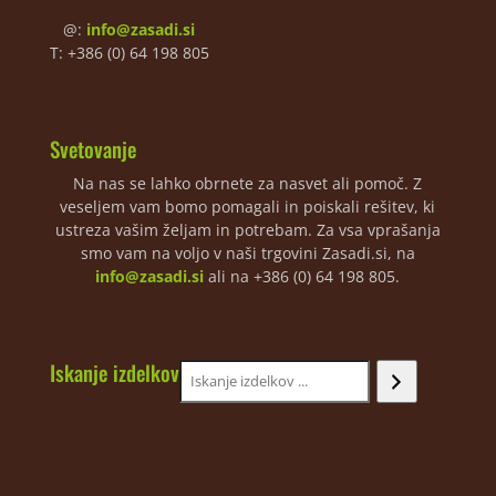
@:
info@zasadi.si
T: +386 (0) 64 198 805
Svetovanje
Na nas se lahko obrnete za nasvet ali pomoč. Z
veseljem vam bomo pomagali in poiskali rešitev, ki
ustreza vašim željam in potrebam. Za vsa vprašanja
smo vam na voljo v naši trgovini Zasadi.si, na
info@zasadi.si
ali na +386 (0) 64 198 805.
Iskanje izdelkov