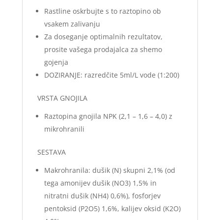
Rastline oskrbujte s to raztopino ob
vsakem zalivanju
Za doseganje optimalnih rezultatov,
prosite vašega prodajalca za shemo
gojenja
DOZIRANJE: razredčite 5ml/L vode (1:200)
VRSTA GNOJILA
Raztopina gnojila NPK (2,1 – 1,6 – 4,0) z
mikrohranili
SESTAVA
Makrohranila: dušik (N) skupni 2,1% (od
tega amonijev dušik (NO3) 1,5% in
nitratni dušik (NH4) 0,6%), fosforjev
pentoksid (P2O5) 1,6%, kalijev oksid (K2O)