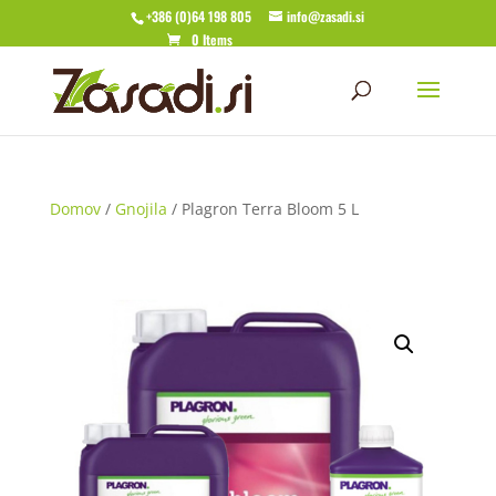
+386 (0)64 198 805
info@zasadi.si
0 Items
Domov
/
Gnojila
/ Plagron Terra Bloom 5 L