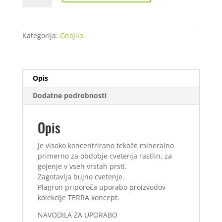
Bloom
5
L
Kategorija:
Gnojila
količina
Opis
Dodatne podrobnosti
Opis
Je visoko koncentrirano tekoče mineralno
primerno za obdobje cvetenja rastlin, za
gojenje v vseh vrstah prsti.
Zagotavlja bujno cvetenje.
Plagron priporoča uporabo proizvodov
kolekcije TERRA koncept.
NAVODILA ZA UPORABO