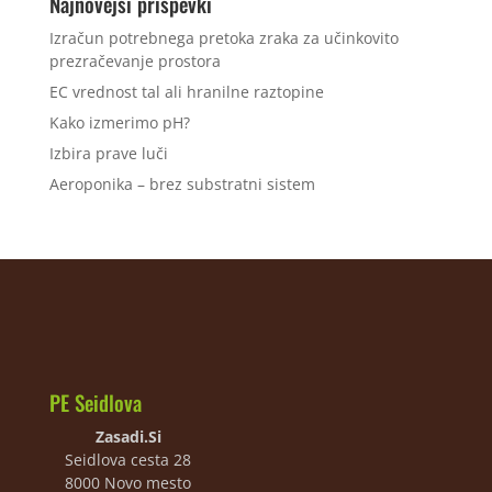
Najnovejši prispevki
Izračun potrebnega pretoka zraka za učinkovito
prezračevanje prostora
EC vrednost tal ali hranilne raztopine
Kako izmerimo pH?
Izbira prave luči
Aeroponika – brez substratni sistem
PE Seidlova
Zasadi.Si
Seidlova cesta 28
8000 Novo mesto