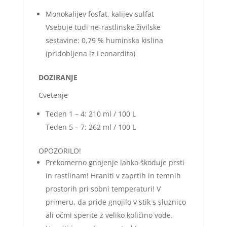
Monokalijev fosfat, kalijev sulfat
Vsebuje tudi ne-rastlinske živilske
sestavine: 0,79 % huminska kislina
(pridobljena iz Leonardita)
DOZIRANJE
Cvetenje
Teden 1 – 4: 210 ml / 100 L
Teden 5 – 7: 262 ml / 100 L
OPOZORILO!
Prekomerno gnojenje lahko škoduje prsti
in rastlinam! Hraniti v zaprtih in temnih
prostorih pri sobni temperaturi! V
primeru, da pride gnojilo v stik s sluznico
ali očmi sperite z veliko količino vode.