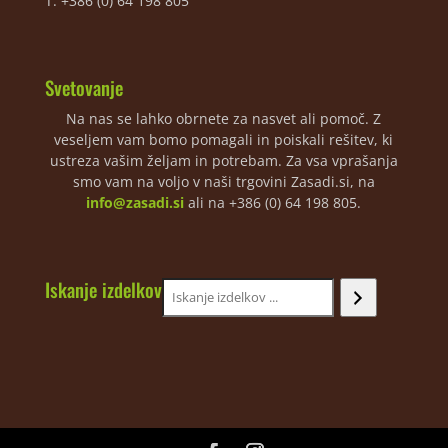
T: +386 (0) 64 198 805
Svetovanje
Na nas se lahko obrnete za nasvet ali pomoč. Z
veseljem vam bomo pomagali in poiskali rešitev, ki
ustreza vašim željam in potrebam. Za vsa vprašanja
smo vam na voljo v naši trgovini Zasadi.si, na
info@zasadi.si
ali na +386 (0) 64 198 805.
Iskanje izdelkov