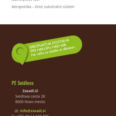
Aeroponika – brez substratni sistem
PE Seidlova
Zasadi.Si
Seidlova cesta 28
8000 Novo mesto
@:
info@zasadi.si