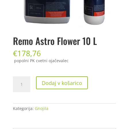
Remo Astro Flower 10 L
€
178,76
popolni PK cvetni ojačevalec
Remo
Dodaj v košarico
Astro
Flower
10
L
Kategorija:
Gnojila
količina