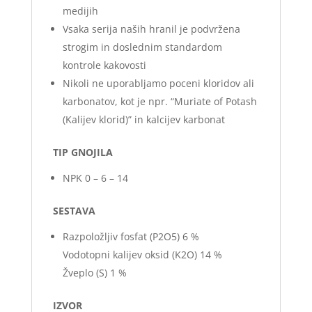
medijih
Vsaka serija naših hranil je podvržena
strogim in doslednim standardom
kontrole kakovosti
Nikoli ne uporabljamo poceni kloridov ali
karbonatov, kot je npr. “Muriate of Potash
(Kalijev klorid)” in kalcijev karbonat
TIP GNOJILA
NPK 0 – 6 – 14
SESTAVA
Razpoložljiv fosfat (P2O5) 6 %
Vodotopni kalijev oksid (K2O) 14 %
Žveplo (S) 1 %
IZVOR