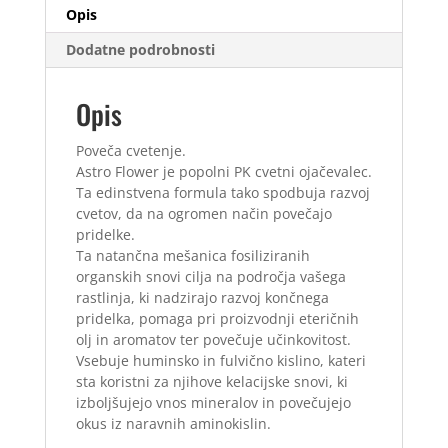
Opis
Dodatne podrobnosti
Opis
Poveča cvetenje.
Astro Flower je popolni PK cvetni ojačevalec.
Ta edinstvena formula tako spodbuja razvoj
cvetov, da na ogromen način povečajo
pridelke.
Ta natančna mešanica fosiliziranih
organskih snovi cilja na področja vašega
rastlinja, ki nadzirajo razvoj končnega
pridelka, pomaga pri proizvodnji eteričnih
olj in aromatov ter povečuje učinkovitost.
Vsebuje huminsko in fulvično kislino, kateri
sta koristni za njihove kelacijske snovi, ki
izboljšujejo vnos mineralov in povečujejo
okus iz naravnih aminokislin.