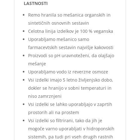
LASTNOSTI
Remo hranila so mešanica organskih in
sintetičnih osnovnih sestavin
Celotna linija izdelkov je 100 % veganska
Uporabljamo mešanico samo
farmacevtskih sestavin najvišje kakovosti
Proizvodi so pH uravnoteženi, da olajšajo
mešanje
Uporabljamo vodo iz reverzne osmoze
Vsi izdelki imajo 5 letno življenjsko dobo,
dokler se hranijo v sobni temperaturi in
niso zamrznjeni
Vsi izdelki se lahko uporabljajo v zaprtih
prostorih ali na prostem
Vsi izdelki so filtrirani, tako da jih je
mogoče varno uporabljati v hidroponskih
sistemih, pa tudi pri vseh drugih rastnih