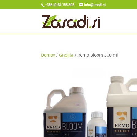
+386 (0)64 198 805
info@zasadi.si
Domov
/
Gnojila
/ Remo Bloom 500 ml