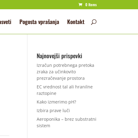
0 Items
asveti
Pogosta vprašanja
Kontakt
Najnovejši prispevki
Izračun potrebnega pretoka
zraka za učinkovito
prezračevanje prostora
EC vrednost tal ali hranilne
raztopine
Kako izmerimo pH?
Izbira prave luči
Aeroponika – brez substratni
sistem