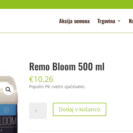
Akcija semena
Trgovina
N
Remo Bloom 500 ml
€
10,26
Popolni PK cvetni ojačevalec.
Remo
Dodaj v košarico
Bloom
500
ml
količina