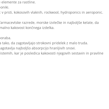
 elemente za rastline.
poniki.
: v prsti, kokosovih vlaknih, rockwool, hydroponics in aeroponic.
armacevtske razrede, morske izvlečke in najboljše kelate, da
simalno kakovost končnega izdelka.
poraba.
 tako, da zagotavljajo strokovni pridelek z malo truda.
gotavlja najboljšo absorpcijo hranljivih snovi.
istemih, kar je posledica kakovosti njegovih sestavin in pravilne