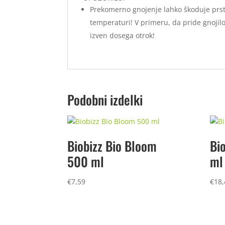
Prekomerno gnojenje lahko škoduje prsti 
temperaturi! V primeru, da pride gnojilo v
izven dosega otrok!
Podobni izdelki
Biobizz Bio Bloom
Bi
500 ml
ml
€
7,59
€
18,