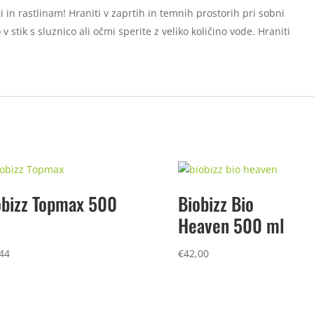
in rastlinam! Hraniti v zaprtih in temnih prostorih pri sobni
 stik s sluznico ali očmi sperite z veliko količino vode. Hraniti
obizz Topmax 500
Biobizz Bio
Heaven 500 ml
44
€
42,00