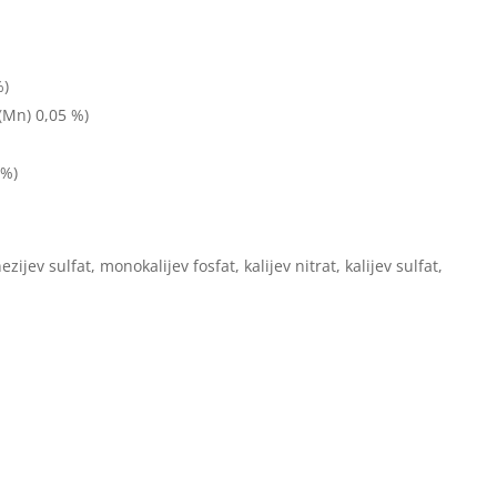
%)
(Mn) 0,05 %)
 %)
v sulfat, monokalijev fosfat, kalijev nitrat, kalijev sulfat,