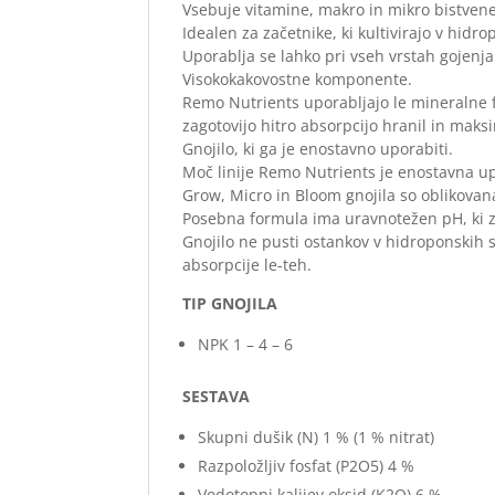
Vsebuje vitamine, makro in mikro bistvene
Idealen za začetnike, ki kultivirajo v hidro
Uporablja se lahko pri vseh vrstah gojenja
Visokokakovostne komponente.
Remo Nutrients uporabljajo le mineralne f
zagotovijo hitro absorpcijo hranil in mak
Gnojilo, ki ga je enostavno uporabiti.
Moč linije Remo Nutrients je enostavna u
Grow, Micro in Bloom gnojila so oblikovana
Posebna formula ima uravnotežen pH, ki za
Gnojilo ne pusti ostankov v hidroponskih s
absorpcije le-teh.
TIP GNOJILA
NPK 1 – 4 – 6
SESTAVA
Skupni dušik (N) 1 % (1 % nitrat)
Razpoložljiv fosfat (P2O5) 4 %
Vodotopni kalijev oksid (K2O) 6 %