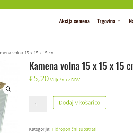
Akcija semena
Trgovina
N
mena volna 15 x 15 x 15 cm
Kamena volna 15 x 15 x 15 
€
5,20
Vključno z DDV
Kamena
Dodaj v košarico
volna
15
x
15
Kategorija:
Hidroponični substrati
x