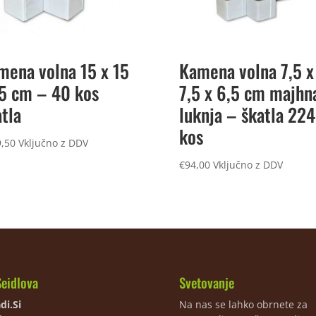
mena volna 15 x 15
Kamena volna 7,5 x
15 cm – 40 kos
7,5 x 6,5 cm majhn
tla
luknja – škatla 224
kos
,50
Vključno z DDV
€
94,00
Vključno z DDV
Seidlova
Svetovanje
di.Si
Na nas se lahko obrnete za