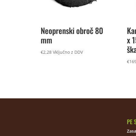
Neoprenski obroč 80
Ka
mm
x 
ška
€
2,28
Vključno z DDV
€
169
PE 
Zasa