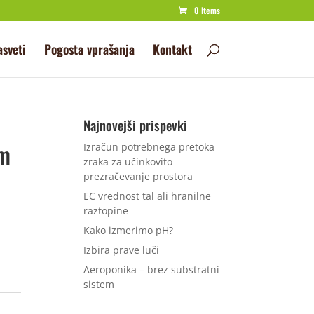
0 Items
asveti
Pogosta vprašanja
Kontakt
Najnovejši prispevki
cm
Izračun potrebnega pretoka
zraka za učinkovito
prezračevanje prostora
EC vrednost tal ali hranilne
raztopine
Kako izmerimo pH?
Izbira prave luči
Aeroponika – brez substratni
sistem