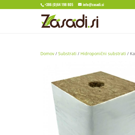
+386 (0)64 198 805
info@zasadi.si
Domov
/
Substrati
/
Hidroponični substrati
/ Ka