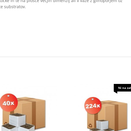
ocke in te na plošče večjih dimenzij ali v vaze z glinoporjem oz
te substratov.
Ni na za