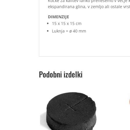
Kocke za kalitev lahko prenesemo v večje k
ekspandirana glina, v zemljo ali ostale vrs
DIMENZIJE
15 x 15 x 15 cm
Luknja = ø 40 mm
Podobni izdelki