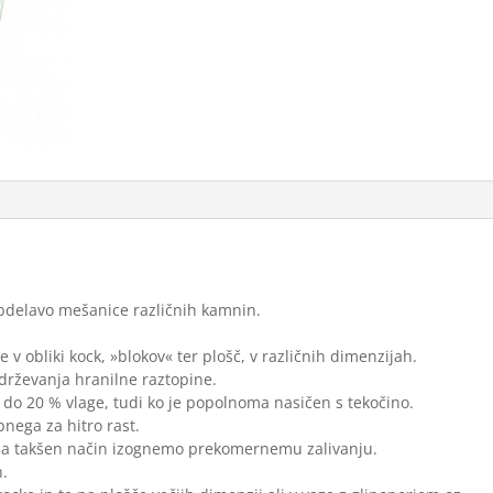
15
cm
količina
bdelavo mešanice različnih kamnin.
 v obliki kock, »blokov« ter plošč, v različnih dimenzijah.
drževanja hranilne raztopine.
 do 20 % vlage, tudi ko je popolnoma nasičen s tekočino.
nega za hitro rast.
 na takšen način izognemo prekomernemu zalivanju.
h.