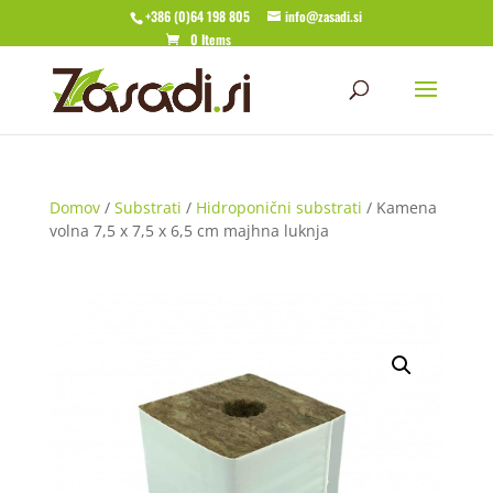
+386 (0)64 198 805
info@zasadi.si
0 Items
Domov
/
Substrati
/
Hidroponični substrati
/ Kamena
volna 7,5 x 7,5 x 6,5 cm majhna luknja