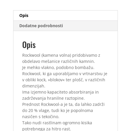
cm
majhna
Opis
luknja
količina
Dodatne podrobnosti
Opis
Rockwool (kamena volna) pridobivamo z
obdelavo mešanice različnih kamnin.
Je mehko vlakno, podobno bombažu.
Rockwool, ki ga uporabljamo v vrtnarstvu je
v obliki kock, »blokov« ter plošč, v različnih
dimenzijah.
Ima izjemno kapaciteto absorbiranja in
zadrževanja hranilne raztopine.
Prednost Rockwool-a je ta, da lahko zadrži
do 20 % vlage, tudi ko je popolnoma
nasičen s tekočino.
Tako nudi rastlinam ogromno kisika
potrebnega za hitro rast.