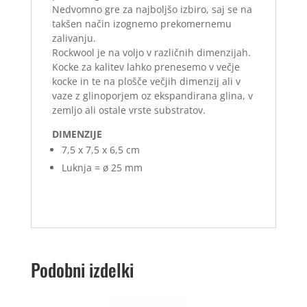
Nedvomno gre za najboljšo izbiro, saj se na
takšen način izognemo prekomernemu
zalivanju.
Rockwool je na voljo v različnih dimenzijah.
Kocke za kalitev lahko prenesemo v večje
kocke in te na plošče večjih dimenzij ali v
vaze z glinoporjem oz ekspandirana glina, v
zemljo ali ostale vrste substratov.
DIMENZIJE
7,5 x 7,5 x 6,5 cm
Luknja = ø 25 mm
Podobni izdelki