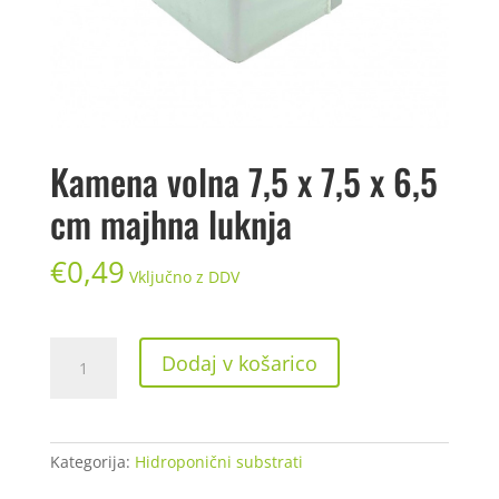
Kamena volna 7,5 x 7,5 x 6,5
cm majhna luknja
€
0,49
Vključno z DDV
Kamena
Dodaj v košarico
volna
7,5
x
7,5
Kategorija:
Hidroponični substrati
x
6,5