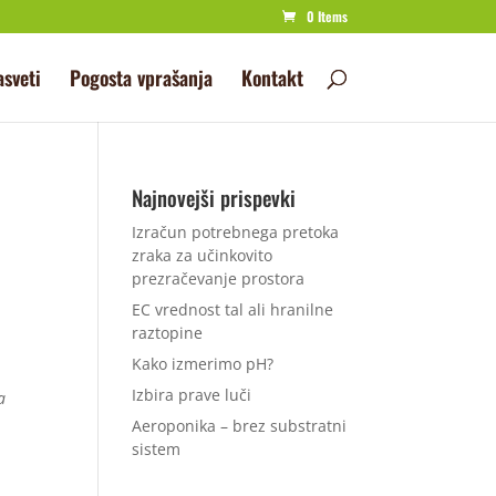
0 Items
asveti
Pogosta vprašanja
Kontakt
Najnovejši prispevki
Izračun potrebnega pretoka
zraka za učinkovito
prezračevanje prostora
EC vrednost tal ali hranilne
raztopine
Kako izmerimo pH?
Izbira prave luči
a
Aeroponika – brez substratni
sistem