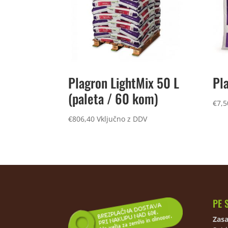
Plagron LightMix 50 L
Pla
(paleta / 60 kom)
€
7,5
€
806,40
Vključno z DDV
PE 
Zasa