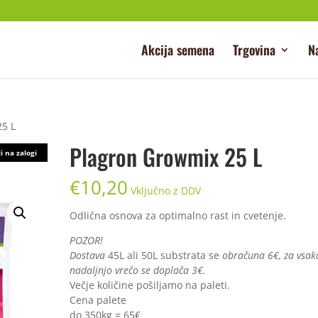
Akcija semena
Trgovina
N
25 L
Plagron Growmix 25 L
i na zalogi
€
10,20
Vključno z DDV
Odlična osnova za optimalno rast in cvetenje.
POZOR!
Dostava
45L ali 50L substrata se
obračuna 6€, za vsak
nadaljnjo vrečo se doplača 3€.
Večje količine pošiljamo na paleti.
Cena palete
do 350kg = 65€