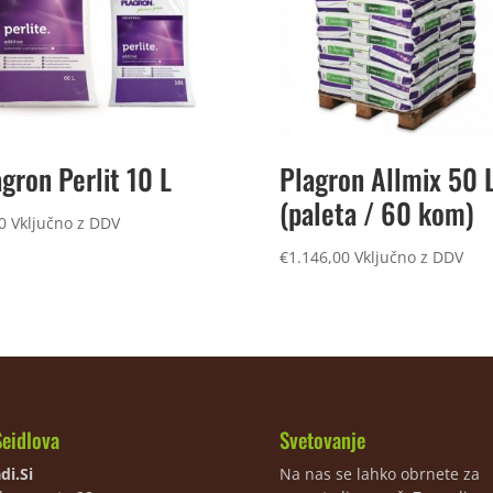
gron Perlit 10 L
Plagron Allmix 50 
(paleta / 60 kom)
0
Vključno z DDV
€
1.146,00
Vključno z DDV
Seidlova
Svetovanje
di.Si
Na nas se lahko obrnete za