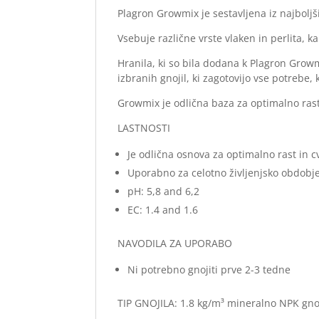
Plagron Growmix je sestavljena iz najboljši
Vsebuje različne vrste vlaken in perlita, kar
Hranila, ki so bila dodana k Plagron Growm
izbranih gnojil, ki zagotovijo vse potrebe, 
Growmix je odlična baza za optimalno rast
LASTNOSTI
Je odlična osnova za optimalno rast in c
Uporabno za celotno življenjsko obdobje
pH: 5,8 and 6,2
EC: 1.4 and 1.6
NAVODILA ZA UPORABO
Ni potrebno gnojiti prve 2-3 tedne
TIP GNOJILA: 1.8 kg/m³ mineralno NPK gnoji