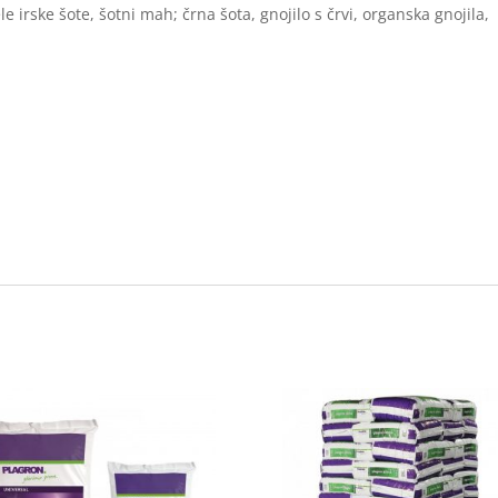
e irske šote, šotni mah; črna šota, gnojilo s črvi, organska gnojila,