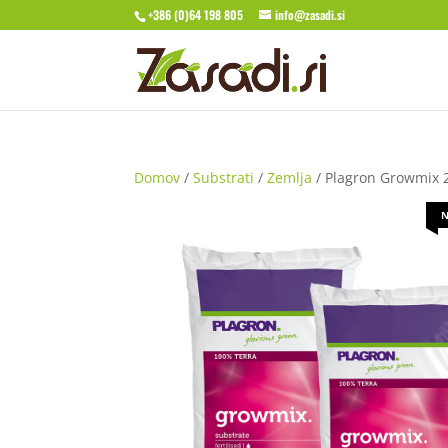
+386 (0)64 198 805
info@zasadi.si
Domov
/
Substrati
/
Zemlja
/ Plagron Growmix 
N