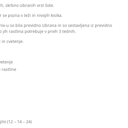
h, skrbno izbranih vrst šote.
 se pozna v teži in nivojih kisika.
ix-u so bila previdno izbrana in so sestavljena iz previdno
ki jih rastlina potrebuje v prvih 3 tednih.
 in cvetenje.
vetenje
 rastline
lo (12 – 14 – 24)