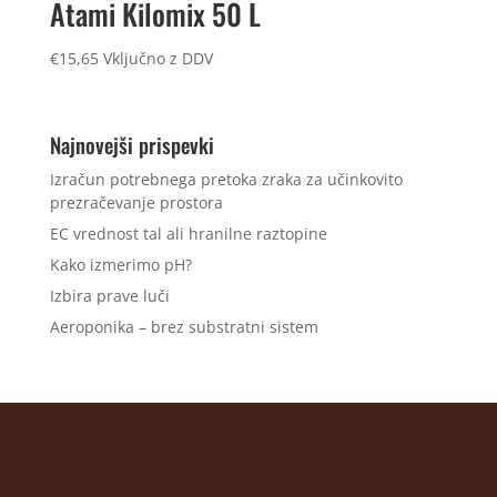
Atami Kilomix 50 L
€
15,65
Vključno z DDV
Najnovejši prispevki
Izračun potrebnega pretoka zraka za učinkovito
prezračevanje prostora
EC vrednost tal ali hranilne raztopine
Kako izmerimo pH?
Izbira prave luči
Aeroponika – brez substratni sistem