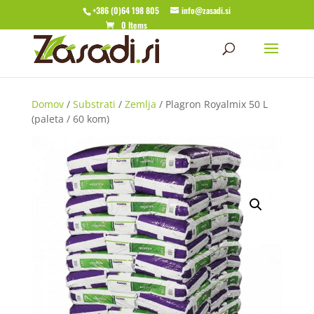
+386 (0)64 198 805
info@zasadi.si
0 Items
Domov
/
Substrati
/
Zemlja
/ Plagron Royalmix 50 L
(paleta / 60 kom)