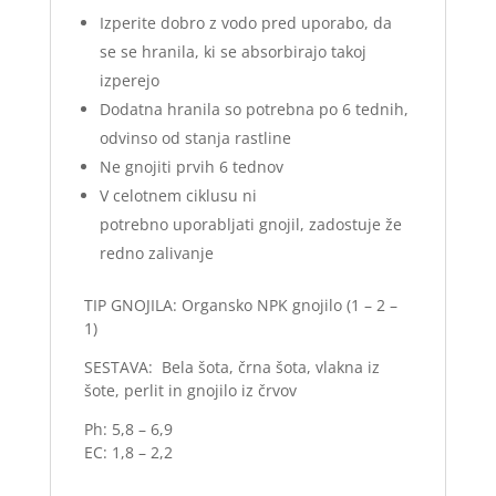
Izperite dobro z vodo pred uporabo, da
se se hranila, ki se absorbirajo takoj
izperejo
Dodatna hranila so potrebna po 6 tednih,
odvinso od stanja rastline
Ne gnojiti prvih 6 tednov
V celotnem ciklusu ni
potrebno uporabljati gnojil, zadostuje že
redno zalivanje
TIP GNOJILA: Organsko NPK gnojilo (1 – 2 –
1)
SESTAVA: Bela šota, črna šota, vlakna iz
šote, perlit in gnojilo iz črvov
Ph: 5,8 – 6,9
EC: 1,8 – 2,2