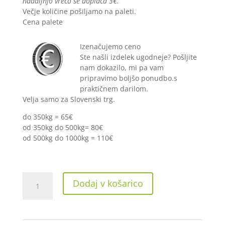
nadaljnjo vrečo se doplača 3€.
Večje količine pošiljamo na paleti.
Cena palete
Izenačujemo ceno
Ste našli izdelek ugodneje? Pošljite
nam dokazilo, mi pa vam
pripravimo boljšo ponudbo.s
praktičnem darilom.
Velja samo za Slovenski trg.
do 350kg = 65€
od 350kg do 500kg= 80€
od 500kg do 1000kg = 110€
Plagron
Dodaj v košarico
Royalmix
50
L
(paleta