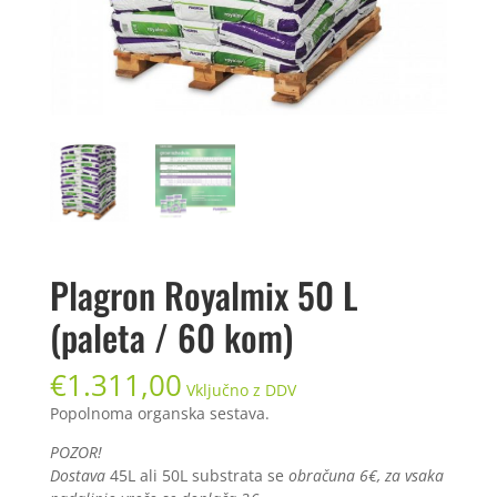
Plagron Royalmix 50 L
(paleta / 60 kom)
€
1.311,00
Vključno z DDV
Popolnoma organska sestava.
POZOR!
Dostava
45L ali 50L substrata se
obračuna 6€, za vsaka