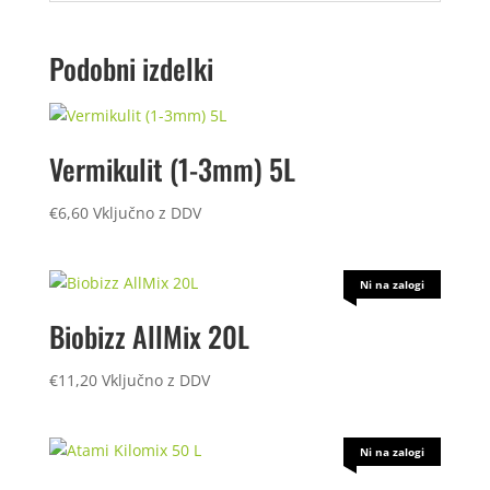
Podobni izdelki
Vermikulit (1-3mm) 5L
€
6,60
Vključno z DDV
Ni na zalogi
Biobizz AllMix 20L
€
11,20
Vključno z DDV
Ni na zalogi