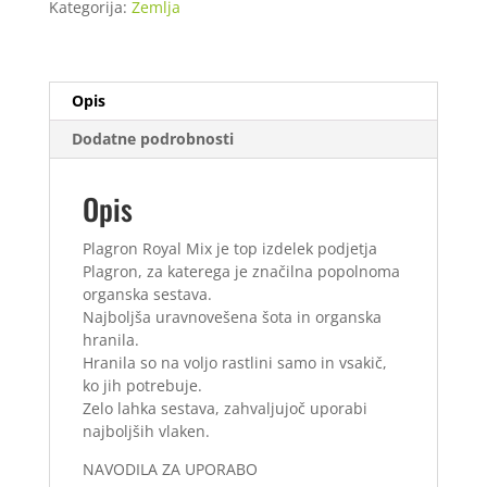
Kategorija:
Zemlja
/
60
kom)
količina
Opis
Dodatne podrobnosti
Opis
Plagron Royal Mix je top izdelek podjetja
Plagron, za katerega je značilna popolnoma
organska sestava.
Najboljša uravnovešena šota in organska
hranila.
Hranila so na voljo rastlini samo in vsakič,
ko jih potrebuje.
Zelo lahka sestava, zahvaljujoč uporabi
najboljših vlaken.
NAVODILA ZA UPORABO